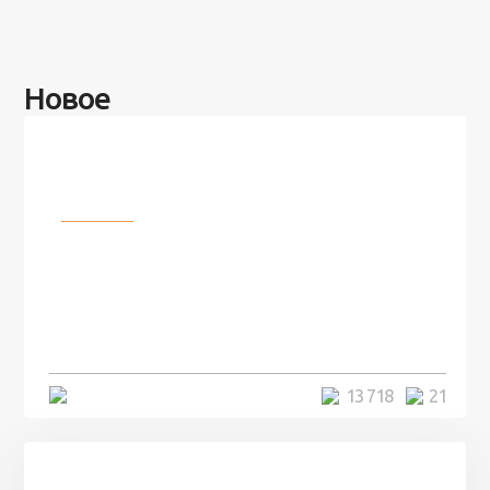
Новое
Разное
100 лет назад на этом острове
посреди моря забыли 100
человек и вернулись туда спустя
7 лет
5 минут
13 718
21