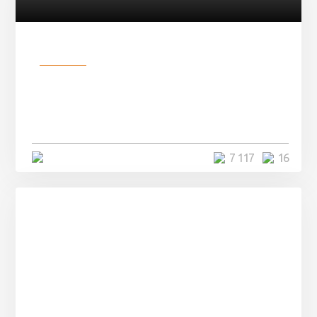
Разное
Парни нашли в лесу
заброшенный вагон и решили
остаться там на ...
4 минуты
7 117
16