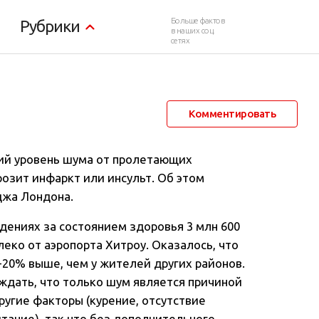
Больше фактов
Рубрики
в наших соц.
сетях
11 октября 2013 в 01:30
10 503
16
Комментировать
кий уровень шума от пролетающих
грозит инфаркт или инсульт
. Об этом
джа Лондона.
дениях за состоянием здоровья 3 млн 600
еко от аэропорта Хитроу. Оказалось, что
0-20% выше, чем у жителей других районов.
ждать, что только шум является причиной
ругие факторы (курение, отсутствие
тание), так что без дополнительного