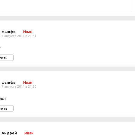
фывфв
Иван
7 августа 2014 в 21:51
т
тить
фывфв
Иван
7 августа 2014 в 21:50
 вот
тить
Андрей
Иван