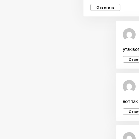
Ответить
утак во
Отве
вот так
Отве