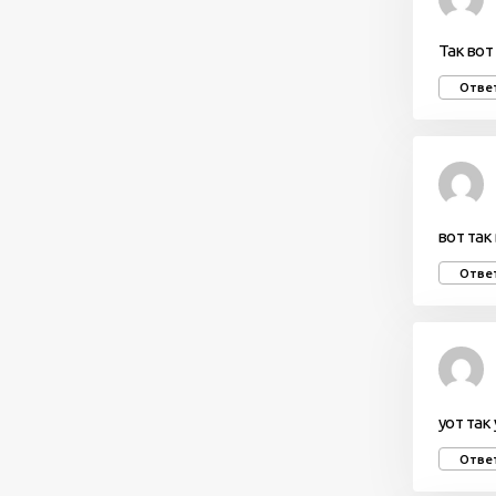
Так вот 
Отве
вот так
Отве
уот так
Отве