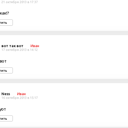
21 октября 2013 в 17:37
как!?
тить
вот так вот
Иван
17 октября 2013 в 14:12
 вот
тить
Ness
Иван
16 октября 2013 в 15:17
 уот
тить