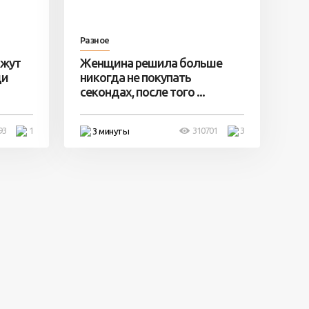
Разное
ажут
Женщина решила больше
ди
никогда не покупать
секондах, после того ...
93
1
310701
3
3 минуты