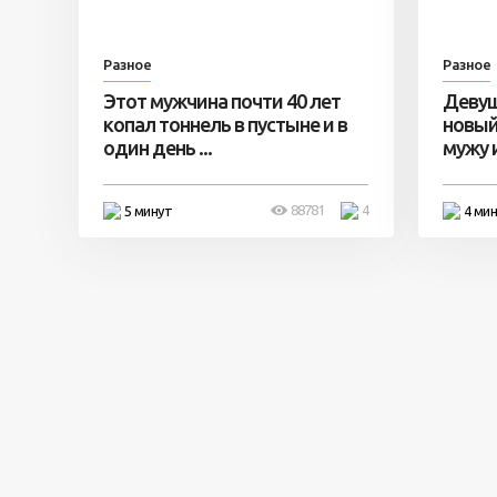
Разное
Разное
Этот мужчина почти 40 лет
Девуш
копал тоннель в пустыне и в
новый
один день ...
мужу и 
88781
4
5 минут
4 ми