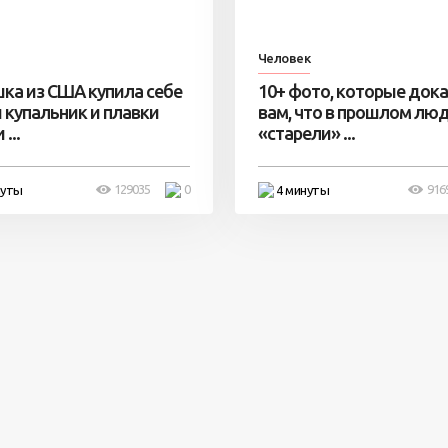
Человек
ка из США купила себе
10+ фото, которые док
 купальник и плавки
вам, что в прошлом лю
...
«старели» ...
129035
0
916
нуты
4 минуты