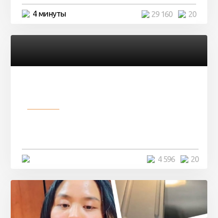
4 минуты
29 160
20
Разное
Девушка показала свои фото, но
никто так и не смог угадать ...
4 минуты
4 596
20