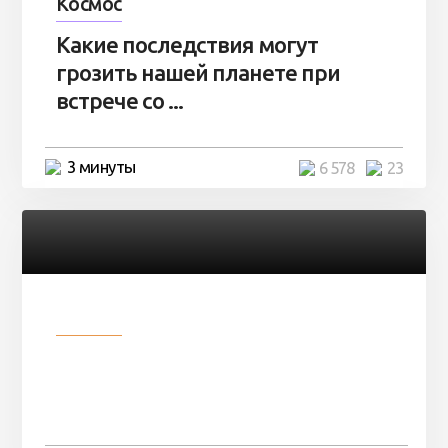
Космос
Какие последствия могут
грозить нашей планете при
встрече со ...
3 минуты
6 578
23
Разное
Парни нашли в лесу
заброшенный вагон и решили
остаться там на ...