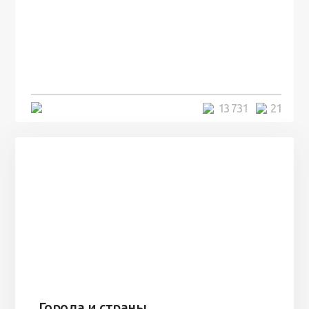
100 лет назад на этом острове
посреди моря забыли 100
человек и вернулись туда спустя
7 лет
5 минут
13 731
21
Города и страны