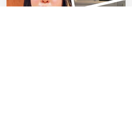
Разное
Девушка рассказала, как
поймать парня на измене с
помощью ...
4 минуты
6 212
13