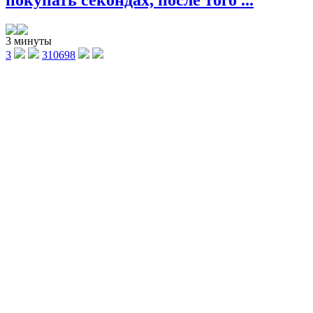
покупать секондах, после того ...
3 минуты
3
310698