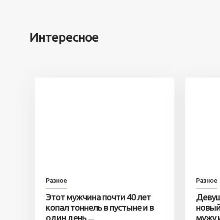
Интересное
Разное
Разное
Этот мужчина почти 40 лет
Девуш
копал тоннель в пустыне и в
новый
один день ...
мужу и 