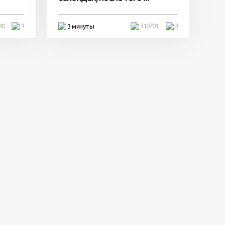
40
1
310701
3
3 минуты