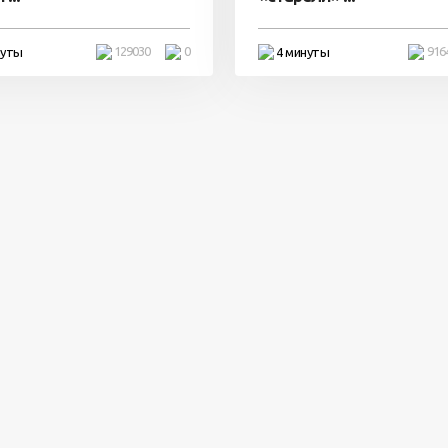
129030
0
916
нуты
4 минуты