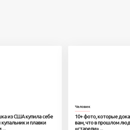
Человек
ка из США купила себе
10+ фото, которые док
 купальник и плавки
вам, что в прошлом лю
...
«старели» ...