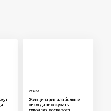
Разное
ажут
Женщина решила больше
ди
никогда не покупать
секондах, после того ...