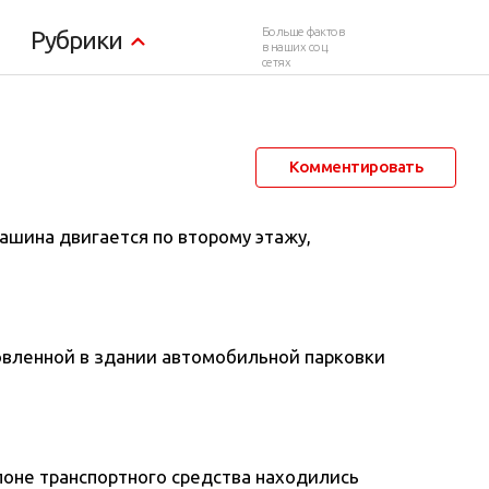
Больше фактов
Рубрики
в наших соц.
сетях
1 марта 2018 в 19:58
2 244
0
Комментировать
ашина двигается по второму этажу,
овленной в здании автомобильной парковки
лоне транспортного средства находились