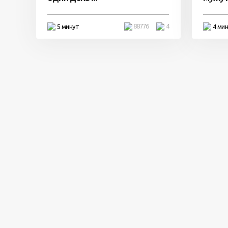
88776
4
5 минут
4 ми