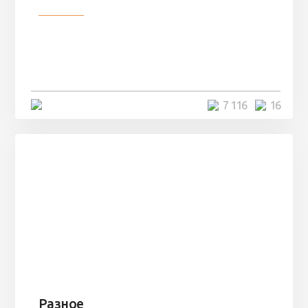
Разное
Парни нашли в лесу
заброшенный вагон и решили
остаться там на ...
4 минуты
7 116
16
Разное