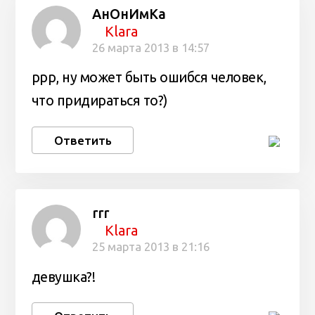
АнОнИмКа
Klara
26 марта 2013 в 14:57
ррр, ну может быть ошибся человек,
что придираться то?)
Ответить
rrr
Klara
25 марта 2013 в 21:16
девушка?!