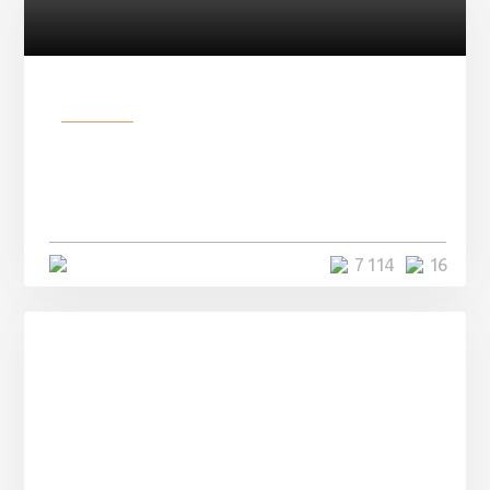
Разное
Парни нашли в лесу
заброшенный вагон и решили
остаться там на ...
4 минуты
7 114
16