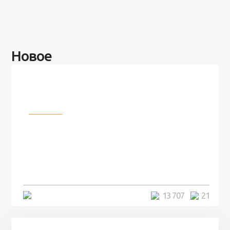
Новое
Разное
100 лет назад на этом острове
посреди моря забыли 100
человек и вернулись туда спустя
7 лет
5 минут
13 707
21