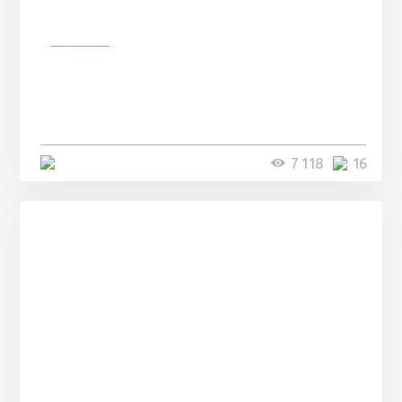
Разное
Парни нашли в лесу
заброшенный вагон и решили
остаться там на ...
4 минуты
7 118
16