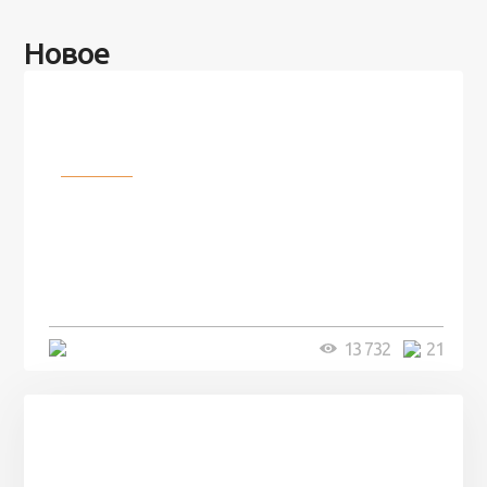
Новое
Разное
100 лет назад на этом острове
посреди моря забыли 100
человек и вернулись туда спустя
7 лет
5 минут
13 732
21