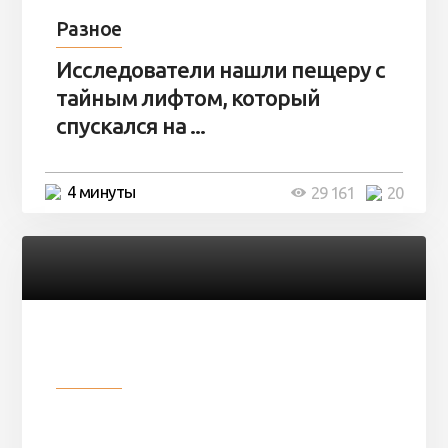
Разное
Исследователи нашли пещеру с
тайным лифтом, который
спускался на ...
4 минуты
29 161
20
Разное
Девушка показала свои фото, но
никто так и не смог угадать ...