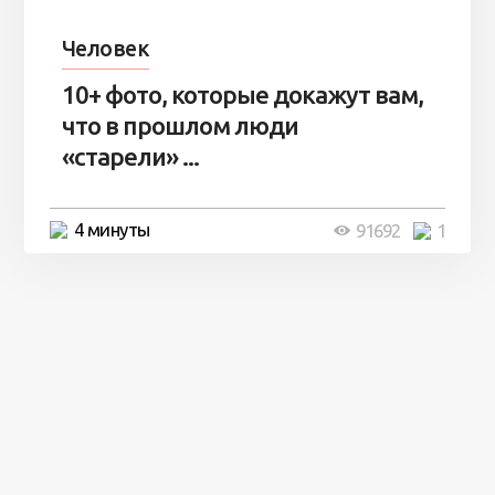
Человек
10+ фото, которые докажут вам,
что в прошлом люди
«старели» ...
4 минуты
91692
1