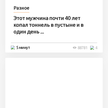
Разное
Этот мужчина почти 40 лет
копал тоннель в пустыне и в
один день ...
5 минут
88781
4