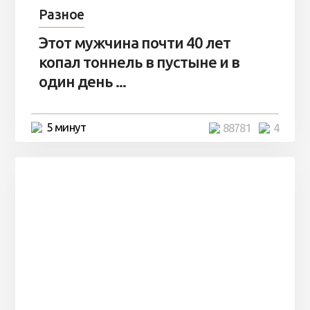
Разное
Этот мужчина почти 40 лет
копал тоннель в пустыне и в
один день ...
5 минут
88781
4