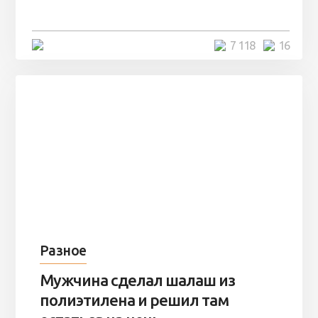
остаться там на ...
4 минуты
7 118
16
Разное
Мужчина сделал шалаш из
полиэтилена и решил там