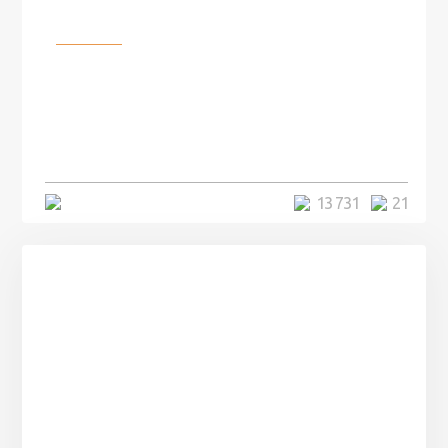
Разное
100 лет назад на этом острове
посреди моря забыли 100
человек и вернулись туда спустя
7 лет
5 минут
13 731
21