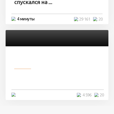
спускался на ...
4 минуты
29 161
20
Разное
Девушка показала свои фото, но
никто так и не смог угадать ...
4 минуты
4 596
20