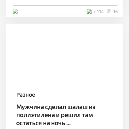
4 минуты
7 114
16
Разное
Мужчина сделал шалаш из
полиэтилена и решил там
остаться на ночь ...