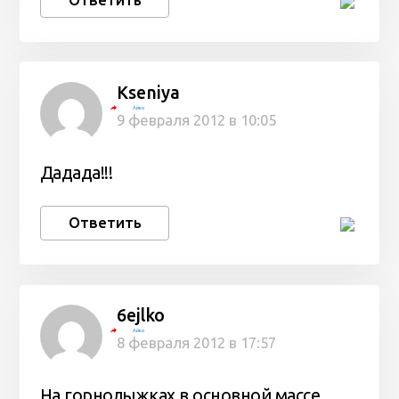
Kseniya
Айко
9 февраля 2012 в 10:05
Дадада!!!
Ответить
6ejlko
Айко
8 февраля 2012 в 17:57
На горнолыжках в основной массе