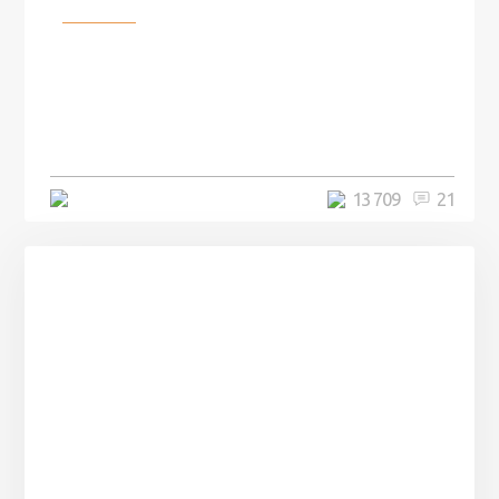
Разное
100 лет назад на этом острове
посреди моря забыли 100
человек и вернулись туда спустя
7 лет
5 минут
13 709
21