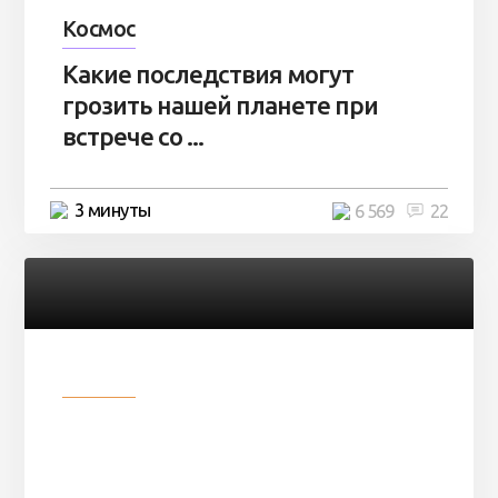
Космос
Какие последствия могут
грозить нашей планете при
встрече со ...
3 минуты
6 569
22
Разное
Парни нашли в лесу
заброшенный вагон и решили
остаться там на ...