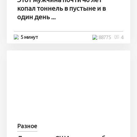
копал тоннель в пустыне и в
один день ...
5 минут
88775
4
Разное