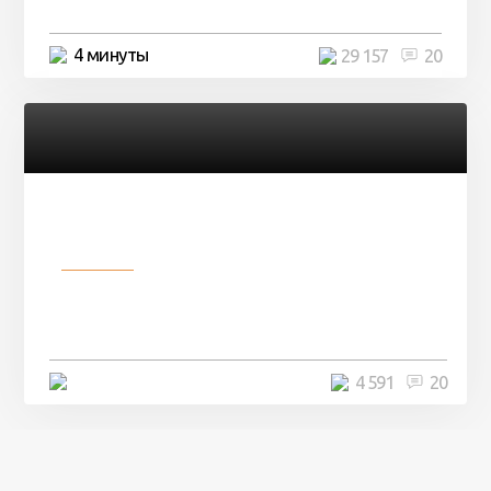
4 минуты
29 157
20
Разное
Девушка показала свои фото, но
никто так и не смог угадать ...
4 минуты
4 591
20