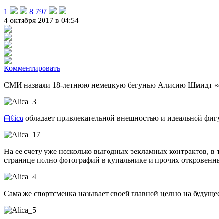
1
8 797
4 октября 2017 в 04:54
Комментировать
СМИ назвали 18-летнюю немецкую бегунью Алисию Шмидт «само
ᗩℓicα
обладает привлекательной внешностью и идеальной фигуро
На ее счету уже несколько выгодных рекламных контрактов, в
странице полно фотографий в купальнике и прочих откровенн
Сама же спортсменка называет своей главной целью на будуще