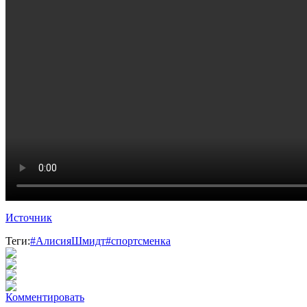
Источник
Теги:
#АлисияШмидт
#спортсменка
Комментировать