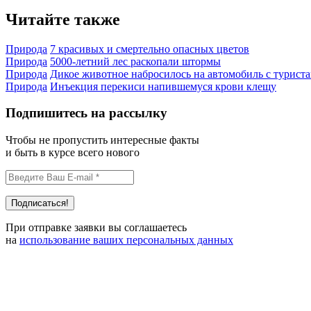
Читайте также
Природа
7 красивых и смертельно опасных цветов
Природа
5000-летний лес раскопали штормы
Природа
Дикое животное набросилось на автомобиль с турист
Природа
Инъекция перекиси напившемуся крови клещу
Подпишитесь на рассылку
Чтобы не пропустить интересные факты
и быть в курсе всего нового
При отправке заявки вы соглашаетесь
на
использование ваших персональных данных