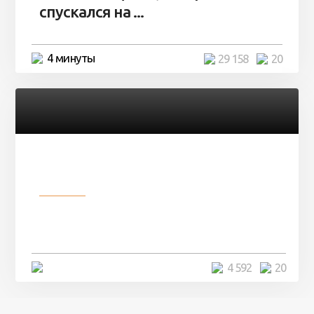
спускался на ...
4 минуты
29 158
20
Разное
Девушка показала свои фото, но
никто так и не смог угадать ...
4 минуты
4 592
20