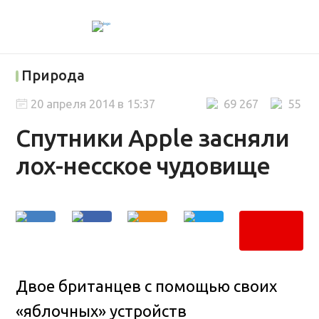
Природа
20 апреля 2014 в 15:37
69 267
55
Спутники Apple засняли
лох-несское чудовище
Двое британцев с помощью своих
«яблочных» устройств