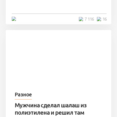
остаться там на ...
4 минуты
7 116
16
Разное
Мужчина сделал шалаш из
полиэтилена и решил там