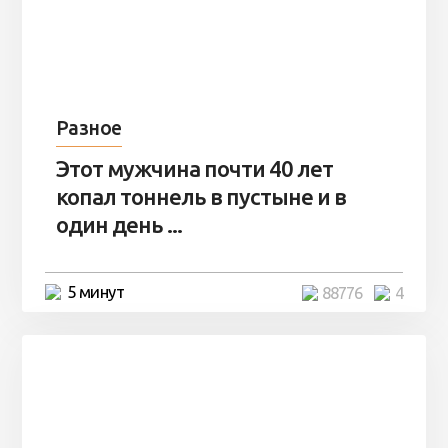
Разное
Этот мужчина почти 40 лет
копал тоннель в пустыне и в
один день ...
5 минут
88776
4