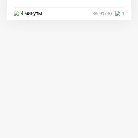
4 минуты
91730
1