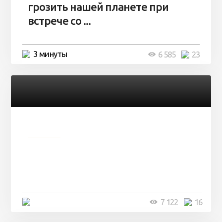
грозить нашей планете при
встрече со ...
3 минуты
6 585
23
Разное
Парни нашли в лесу
заброшенный вагон и решили
остаться там на ...
4 минуты
7 122
16