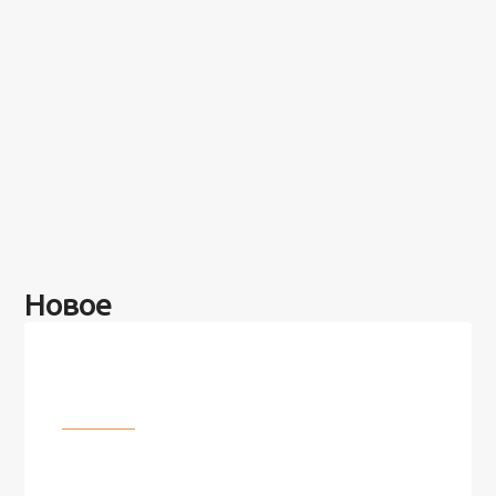
Новое
Разное
100 лет назад на этом острове
посреди моря забыли 100