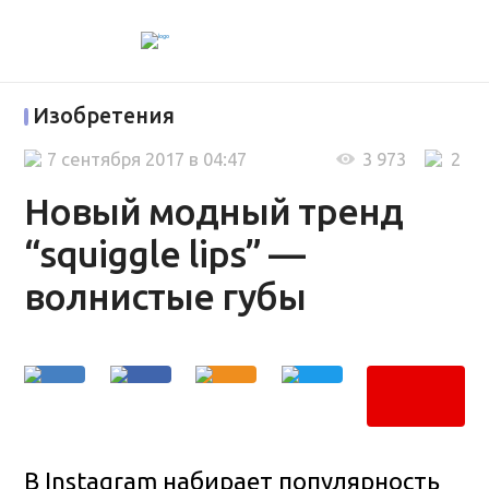
Изобретения
7 сентября 2017 в 04:47
3 973
2
Новый модный тренд
“squiggle lips” —
волнистые губы
В Instagram набирает популярность