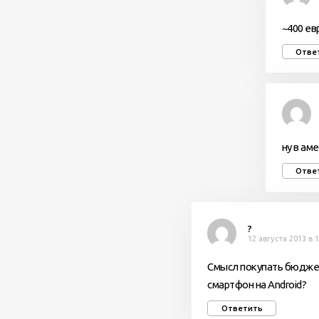
~400 ев
Отве
ну в ам
Отве
?
12 августа 2013 в 
Смысл покупать бюджет
смартфон на Android?
Ответить