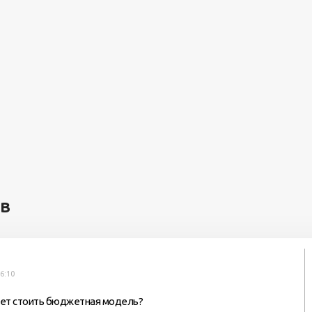
ев
16:10
дет стоить бюджетная модель?