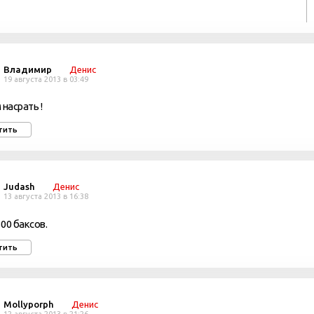
Владимир
Денис
19 августа 2013 в 03:49
 насрать !
тить
Judash
Денис
13 августа 2013 в 16:38
00 баксов.
тить
Mollyporph
Денис