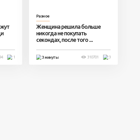
Разное
ажут
Женщина решила больше
ди
никогда не покупать
секондах, после того ...
94
1
310701
3
3 минуты