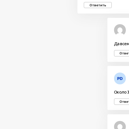
Ответить
Да всем
Отве
Около 3
Отве