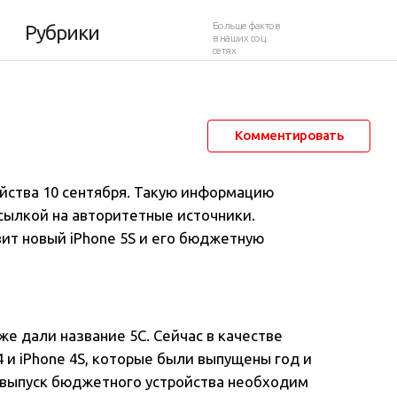
Больше фактов
Рубрики
в наших соц.
сетях
12 августа 2013 в 12:58
42 884
37
Комментировать
ойства 10 сентября. Такую информацию
 ссылкой на авторитетные источники
.
вит новый iPhone 5S и его бюджетную
е дали название 5С. Сейчас в качестве
4 и iPhone 4S, которые были выпущены год и
о выпуск бюджетного устройства необходим