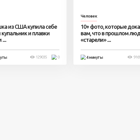
Человек
ка из США купила себе
10+ фото, которые док
 купальник и плавки
вам, что в прошлом лю
...
«старели» ...
129035
0
916
нуты
4 минуты