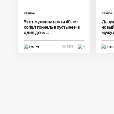
Разное
Разное
Этот мужчина почти 40 лет
Девуш
копал тоннель в пустыне и в
новый
один день ...
мужу и 
88781
4
5 минут
4 ми