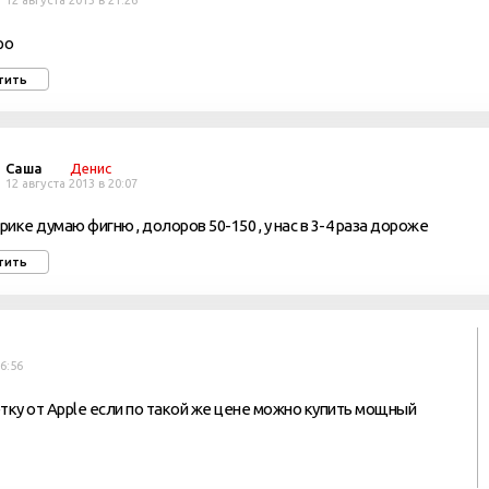
12 августа 2013 в 21:26
ро
тить
Саша
Денис
12 августа 2013 в 20:07
ерике думаю фигню , долоров 50-150 , у нас в 3-4 раза дороже
тить
16:56
ку от Apple если по такой же цене можно купить мощный