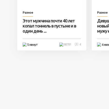
Разное
Разное
Этот мужчина почти 40 лет
Девуш
копал тоннель в пустыне и в
новый
один день ...
мужу и 
88781
4
5 минут
4 ми