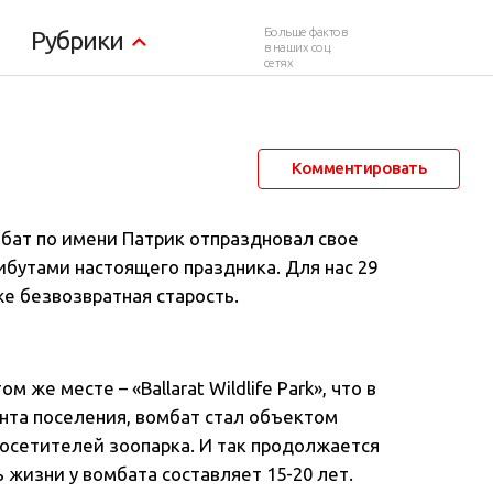
т в мире
Больше фактов
Рубрики
в наших соц.
сетях
1 сентября 2014 в 22:33
5 922
4
Комментировать
омбат по имени Патрик отпраздновал свое
ибутами настоящего праздника
. Для нас 29
уже безвозвратная старость.
м же месте – «Ballarat Wildlife Park», что в
нта поселения, вомбат стал объектом
посетителей зоопарка. И так продолжается
 жизни у вомбата составляет 15-20 лет.