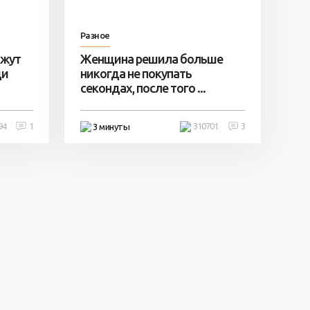
Разное
ажут
Женщина решила больше
ди
никогда не покупать
секондах, после того ...
94
1
310701
3
3 минуты