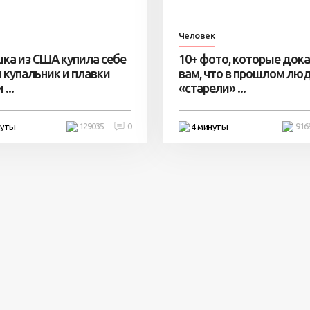
Человек
ка из США купила себе
10+ фото, которые док
 купальник и плавки
вам, что в прошлом лю
...
«старели» ...
129035
0
916
нуты
4 минуты