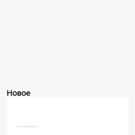
Новое
Разное
100 лет назад на этом острове