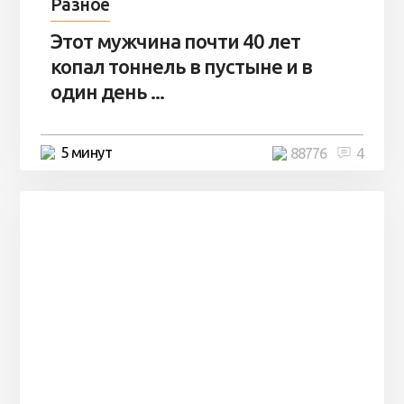
Разное
Этот мужчина почти 40 лет
копал тоннель в пустыне и в
один день ...
5 минут
88776
4