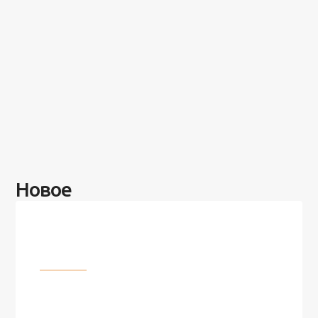
Новое
Разное
100 лет назад на этом острове
посреди моря забыли 100