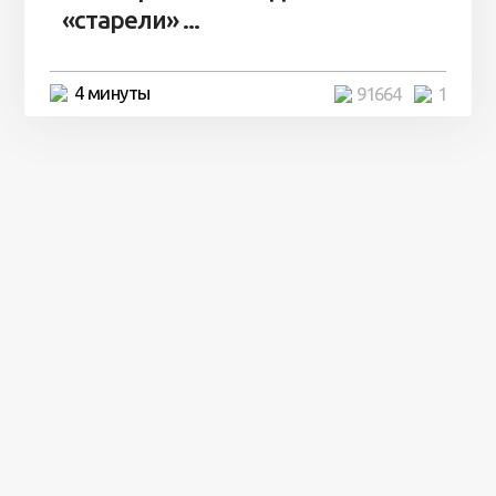
«старели» ...
4 минуты
91664
1