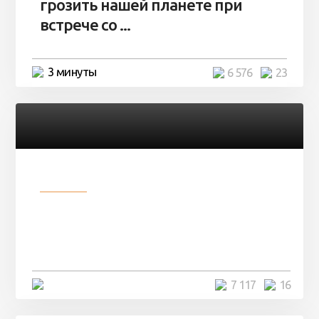
грозить нашей планете при
встрече со ...
3 минуты
6 576
23
Разное
Парни нашли в лесу
заброшенный вагон и решили
остаться там на ...
4 минуты
7 117
16