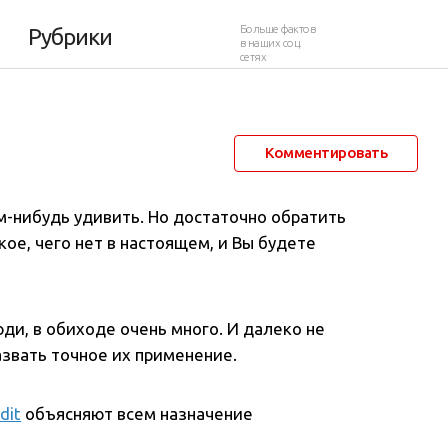
Больше фактов
Рубрики
в наших соц.
сетях
2 июня 2020 в 15:05
64 111
3
Комментировать
м-нибудь удивить. Но достаточно обратить
кое, чего нет в настоящем, и Вы будете
ди, в обиходе очень много. И далеко не
звать точное их применение.
dit
объясняют всем назначение