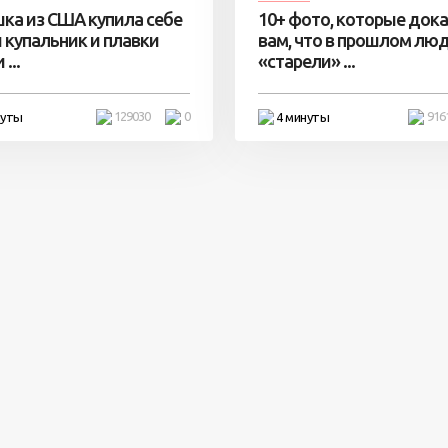
ка из США купила себе
10+ фото, которые док
 купальник и плавки
вам, что в прошлом лю
...
«старели» ...
129030
0
916
нуты
4 минуты