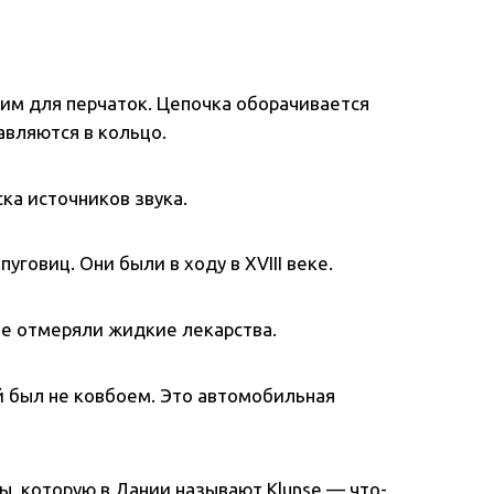
жим для перчаток. Цепочка оборачивается
тавляются в кольцо.
ка источников звука.
уговиц. Они были в ходу в XVIII веке.
е отмеряли жидкие лекарства.
й был не ковбоем. Это автомобильная
ы, которую в Дании называют Klunse — что-