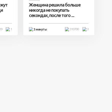
ажут
Женщина решила больше
ди
никогда не покупать
секондах, после того ...
19
1
310700
3
3 минуты