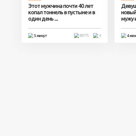
Этот мужчина почти 40 лет
Девуш
копал тоннель в пустыне и в
новый
один день ...
мужу и 
88775
4
5 минут
4 ми