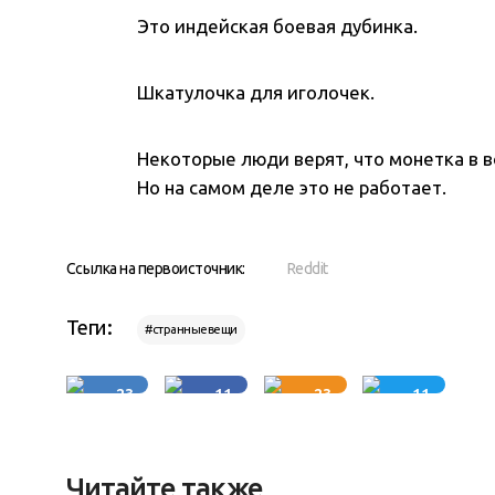
Это индейская боевая дубинка.
Шкатулочка для иголочек.
Некоторые люди верят, что монетка в в
Но на самом деле это не работает.
Ссылка на первоисточник:
Reddit
Теги:
#странныевещи
23
11
23
11
Читайте также