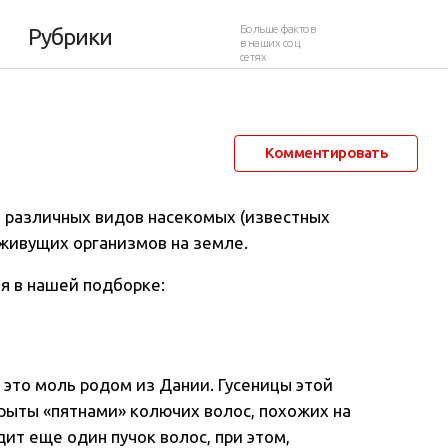
 насекомые
Больше фактов
Рубрики
в наших соц.
сетях
20 сентября 2018 в 21:12
10 575
1
Комментировать
 различных видов насекомых (известных
 живущих организмов на земле.
я в нашей подборке:
 это моль родом из Дании. Гусеницы этой
крыты «пятнами» колючих волос, похожих на
дит еще один пучок волос, при этом,