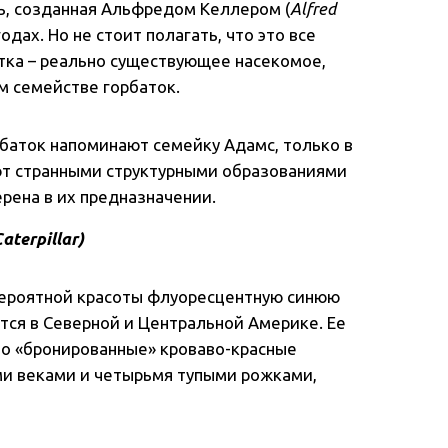
ь, созданная Альфредом Келлером (
Alfred
одах. Но не стоит полагать, что это все
атка – реально существующее насекомое,
ем семействе горбаток.
рбаток напоминают семейку Адамс, только в
ют странными структурными образованиями
верена в их предназначении.
aterpillar)
вероятной красоты флуоресцентную синюю
ется в Северной и Центральной Америке. Ее
шо «бронированные» кроваво-красные
и веками и четырьмя тупыми рожками,