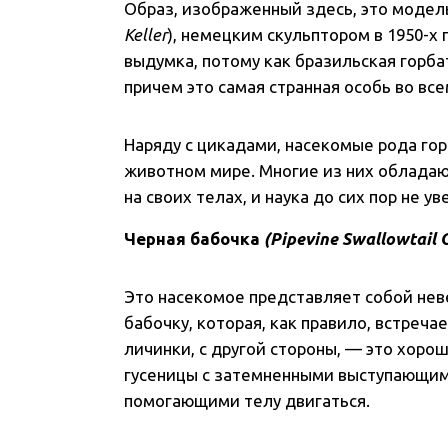
Образ, изображенный здесь, это модел
Keller
), немецким скульптором в 1950-х г
выдумка, потому как бразильская горб
причем это самая странная особь во вс
Наряду с цикадами, насекомые рода го
животном мире. Многие из них облада
на своих телах, и наука до сих пор не у
Черная бабочка
(Pipevine Swallowtail C
Это насекомое представляет собой не
бабочку, которая, как правило, встреча
личинки, с другой стороны, — это хоро
гусеницы с затемненными выступающим
помогающими телу двигаться.