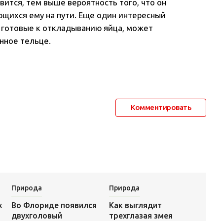
вится, тем выше вероятность того, что он
ющихся ему на пути. Еще один интересный
т готовые к откладыванию яйца, может
енное тельце.
Комментировать
Природа
Природа
Как выглядит
х
Во Флориде появился
трехглазая змея
о
двухголовый