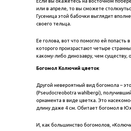
Если вы окажетесь на восточном побер
или в апреле, то вы сможете столкнуть
Гусеница этой бабочки выглядит вполне
своего тельца.
Ее голова, вот что помогло ей попасть в
которого произрастают четыре странны
какому-либо динозавру, чем существу,
Богомол Колючий цветок
Другой невероятный вид богомола – эт
(Pseudocreobotra wahlbergi), получивши
орнамента в виде цветка. Это насекомо
длину даже 4 см. Обитает богомол в Ю
И, как большинство богомолов, «Колюч