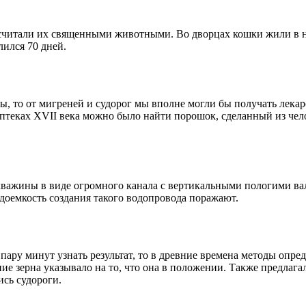
 считали их священными животными. Во дворцах кошки жили в н
лился 70 дней.
ы, то от мигреней и судорог мы вполне могли бы получать лекар
аптеках XVII века можно было найти порошок, сделанный из че
кважины в виде огромного канала с вертикальными пологими вал
удоемкость создания такого водопровода поражают.
 пару минут узнать результат, то в древние времена методы оп
е зерна указывало на то, что она в положении. Также предлага
ись судороги.