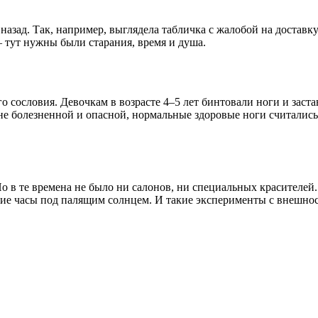
азад. Так, например, выглядела табличка с жалобой на доставку
 тут нужны были старания, время и душа.
 сословия. Девочкам в возрасте 4–5 лет бинтовали ноги и застав
йне болезненной и опасной, нормальные здоровые ноги считалис
о в те времена не было ни салонов, ни специальных красителей
гие часы под палящим солнцем. И такие эксперименты с внешнос