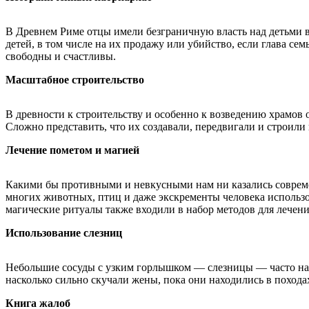
В Древнем Риме отцы имели безграничную власть над детьми в
детей, в том числе на их продажу или убийство, если глава се
свободны и счастливы.
Масштабное строительство
В древности к строительству и особенно к возведению храмов 
Сложно представить, что их создавали, передвигали и строили 
Лечение пометом и магией
Какими бы противными и невкусными нам ни казались современны
многих животных, птиц и даже экскременты человека использова
магические ритуалы также входили в набор методов для лечения
Использование слезниц
Небольшие сосуды с узким горлышком — слезницы — часто нахо
насколько сильно скучали жены, пока они находились в похода
Книга жалоб