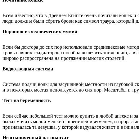
Всем известно, что в Древнем Египте очень почитали кошек и
люди должны были сбрить брови как символ траура, который д
Порошок из человеческих мумий
Если бы доктора до сих пор использовали средневековые метод
кровь павших гладиаторов способна вылечить эпилепсию, а в 
широко распространена на протяжении многих столетий.
Водоотводная система
Система подачи воды для засушливой местности из глубокой с
и в некоторых местах используется до сих пор. Масштабы и тр
Тест на беременность
Если сейчас небольшой тест можно купить в любой аптеке и за
была смочить мочой мешки с пшеницей и ячменем, и прорастани
признавалась та девушка, у которой вздувался живот и начинал
Неограниченный патриархат