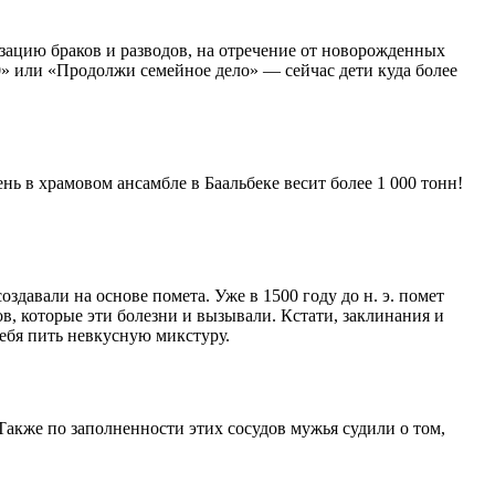
изацию браков и разводов, на отречение от новорожденных
:00» или «Продолжи семейное дело» — сейчас дети куда более
ь в храмовом ансамбле в Баальбеке весит более 1 000 тонн!
здавали на основе помета. Уже в 1500 году до н. э. помет
в, которые эти болезни и вызывали. Кстати, заклинания и
себя пить невкусную микстуру.
акже по заполненности этих сосудов мужья судили о том,