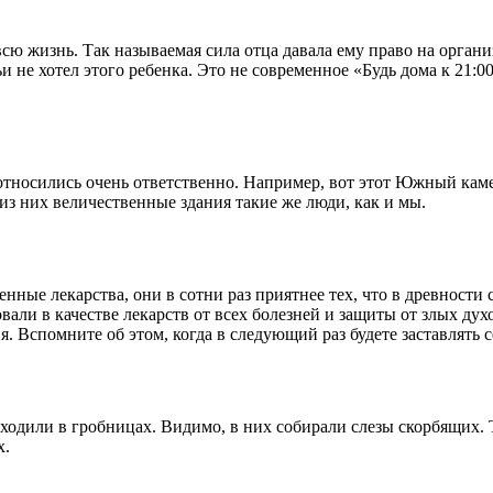
сю жизнь. Так называемая сила отца давала ему право на орган
мьи не хотел этого ребенка. Это не современное «Будь дома к 21
относились очень ответственно. Например, вот этот Южный камен
из них величественные здания такие же люди, как и мы.
е лекарства, они в сотни раз приятнее тех, что в древности со
ли в качестве лекарств от всех болезней и защиты от злых духо
. Вспомните об этом, когда в следующий раз будете заставлять 
дили в гробницах. Видимо, в них собирали слезы скорбящих. Т
х.