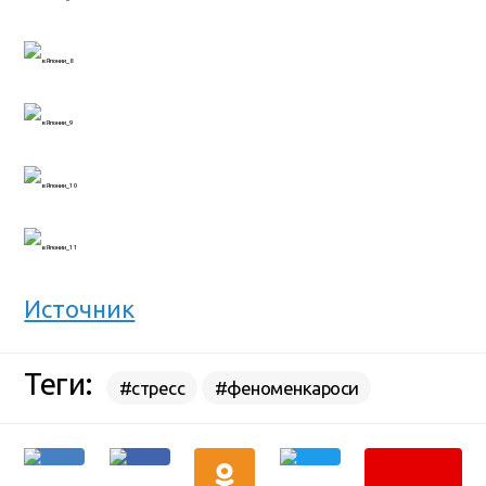
Источник
Теги:
#стресс
#феноменкароси