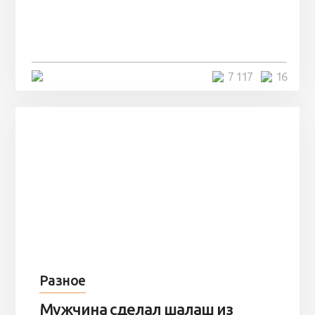
Парни нашли в лесу
заброшенный вагон и решили
остаться там на ...
4 минуты
7 117
16
Разное
Мужчина сделал шалаш из