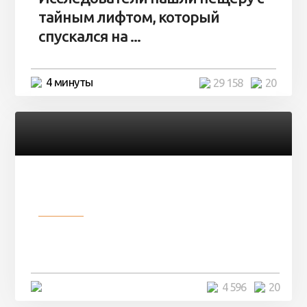
тайным лифтом, который
спускался на ...
4 минуты
29 158
20
Разное
Девушка показала свои фото, но
никто так и не смог угадать ...
4 минуты
4 596
20