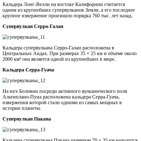
Кальдера Лонг-Велли на востоке Калифорнии считается
одним из крупнейших супервулканов Земли, а его последнее
крупное извержение произошло порядка 760 тыс. лет назад.
Супервулкан Серро-Галан
Кальдера супервулкана Серро-Галан расположена в
Центральных Андах. При размерах 35 × 25 км и объёме около
2000 км³ она является одной из крупнейших в мире.
Кальдера Серра-Гуача
На юге Боливии посреди активного вулканического поля
Альтиплано-Пуна расположена кальдера Серра-Гуача,
извержения которой стали одними из самых мощных в
истории планеты.
Супервулкан Пакана
Кальдера супервулкана Пакана размером 70 × 35 км находится