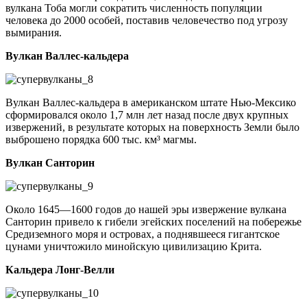
вулкана Тоба могли сократить численность популяции
человека до 2000 особей, поставив человечество под угрозу
вымирания.
Вулкан Валлес-кальдера
Вулкан Валлес-кальдера в американском штате Нью-Мексико
сформировался около 1,7 млн лет назад после двух крупных
извержений, в результате которых на поверхность Земли было
выброшено порядка 600 тыс. км³ магмы.
Вулкан Санторин
Около 1645—1600 годов до нашей эры извержение вулкана
Санторин привело к гибели эгейских поселений на побережье
Средиземного моря и островах, а поднявшееся гигантское
цунами уничтожило минойскую цивилизацию Крита.
Кальдера Лонг-Велли