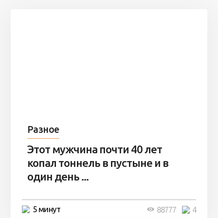
Разное
Этот мужчина почти 40 лет
копал тоннель в пустыне и в
один день ...
5 минут
88777
4