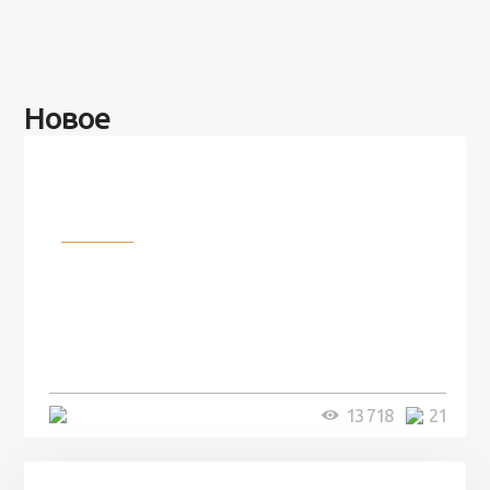
Новое
Разное
100 лет назад на этом острове
посреди моря забыли 100
человек и вернулись туда спустя
7 лет
5 минут
13 718
21