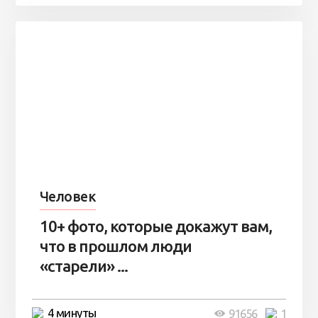
Человек
10+ фото, которые докажут вам,
что в прошлом люди
«старели» ...
4 минуты
91656
1