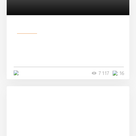
Разное
Парни нашли в лесу
заброшенный вагон и решили
остаться там на ...
4 минуты
7 117
16