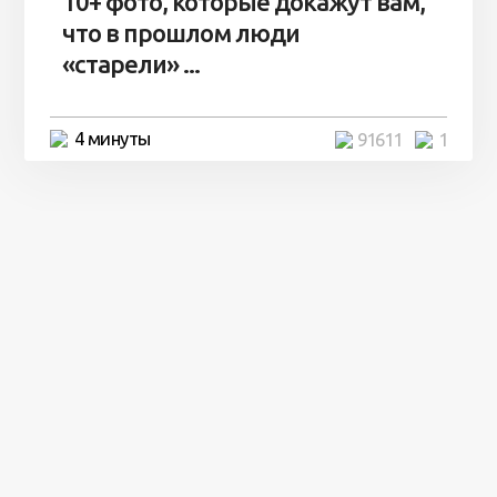
10+ фото, которые докажут вам,
что в прошлом люди
«старели» ...
4 минуты
91611
1