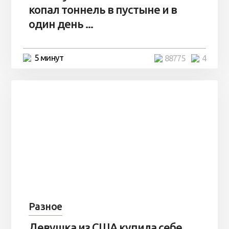
копал тоннель в пустыне и в
один день ...
5 минут
88775
4
Разное
Девушка из США купила себе