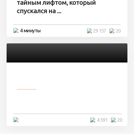
тайным лифтом, который
спускался на ...
4 минуты
29 157
20
Разное
Девушка показала свои фото, но
никто так и не смог угадать ...
4 минуты
4 591
20