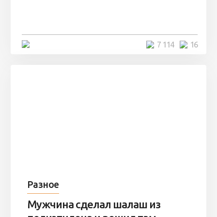
заброшенный вагон и решили
остаться там на ...
4 минуты
7 114
16
Разное
Мужчина сделал шалаш из