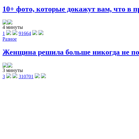
10+ фото, которые докажут вам, что в п
4 минуты
1
91664
Разное
Женщина решила больше никогда не поку
3 минуты
3
310701