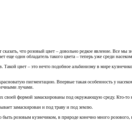
 сказать, что розовый цвет – довольно редкое явление. Все мы 
ает еще один обладатель такого цвета – теперь уже среди насе
в. Такой цвет – это нечто подобное альбинизму в мире кузнечико
расноватую пигментацию. Впервые такая особенность у насекомо
нечными лучами.
их своей формой замаскированы под окружающую среду. Кто-то н
ывает замаскирован и под траву и под землю.
но быть розовым кузнечиком, в природе конечно много розового, 