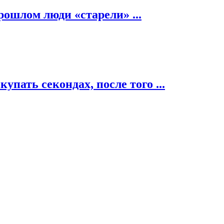
рошлом люди «старели» ...
пать секондах, после того ...