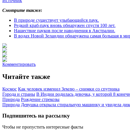
Источник
Смотрите также:
В природе существует улыбающийся паук.
Редкий краб-паук вновь обнаружен спустя 100 лет.
Нашествие пауков после наводнения в Австралии.
В водах Новой Зеландии обнаружена самая большая в мир
Комментировать
Читайте также
Космос
Как человек изменил Землю – снимки со спутника
Города и страны
В Индии родилась девочка, у которой 8 конеч
Природа
Рождение стрекозы
Природа
Девушка открыла стиральную машинку и увидела дико
Подпишитесь на рассылку
Чтобы не пропустить интересные факты