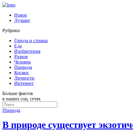
Новое
Лучшее
Рубрики
Города и страны
Еда
Изобретения
Разное
Человек
Природа
Космос
Личности
Интернет
Больше фактов
в наших соц. сетях
Природа
В природе существует экзоти