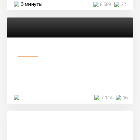
3 минуты
6 569
22
Разное
Парни нашли в лесу
заброшенный вагон и решили
остаться там на ...
4 минуты
7 114
16