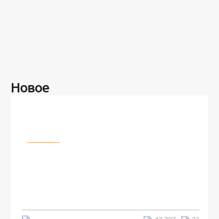
Новое
Разное
100 лет назад на этом острове
посреди моря забыли 100
человек и вернулись туда спустя
7 лет