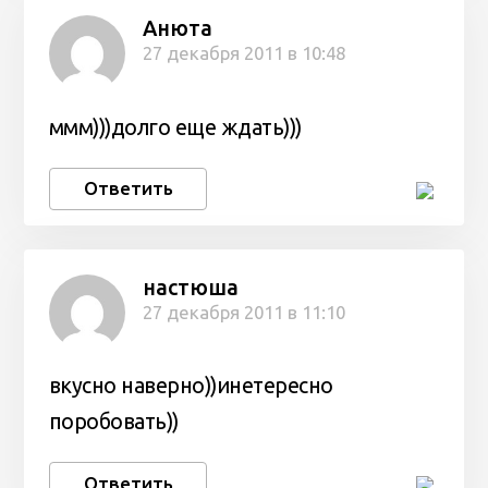
Анюта
27 декабря 2011 в 10:48
ммм)))долго еще ждать)))
Ответить
настюша
27 декабря 2011 в 11:10
вкусно наверно))инетересно
поробовать))
Ответить