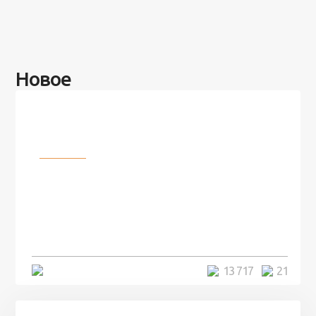
Новое
Разное
100 лет назад на этом острове
посреди моря забыли 100
человек и вернулись туда спустя
7 лет
5 минут
13 717
21