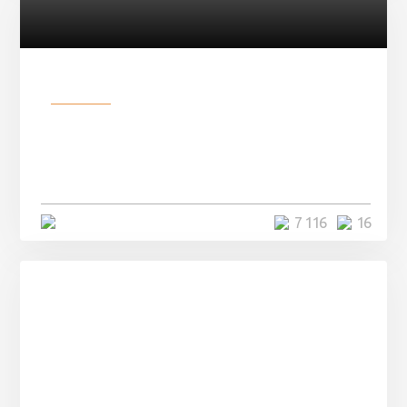
Разное
Парни нашли в лесу
заброшенный вагон и решили
остаться там на ...
4 минуты
7 116
16