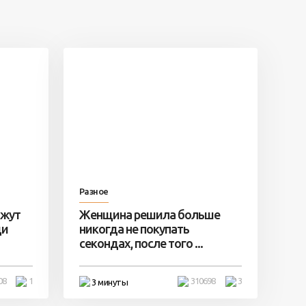
Разное
ажут
Женщина решила больше
ди
никогда не покупать
секондах, после того ...
08
1
310698
3
3 минуты