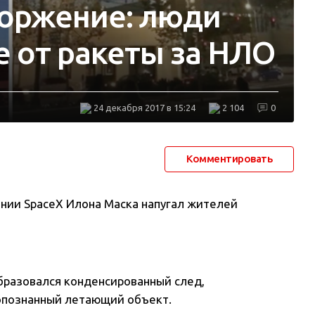
оржение: люди
е от ракеты за НЛО
24 декабря 2017 в 15:24
2 104
0
Комментировать
ании SpaceX Илона Маска напугал жителей
образовался конденсированный след,
еопознанный летающий объект.