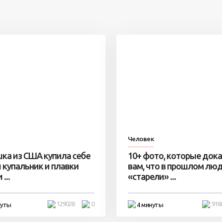
Человек
ка из США купила себе
10+ фото, которые док
 купальник и плавки
вам, что в прошлом лю
...
«старели» ...
129028
0
916
нуты
4 минуты