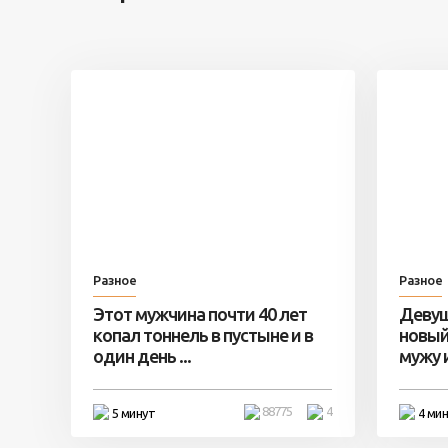
Разное
Разное
Этот мужчина почти 40 лет
Девуш
копал тоннель в пустыне и в
новый
один день ...
мужу и 
88775
4
5 минут
4 ми