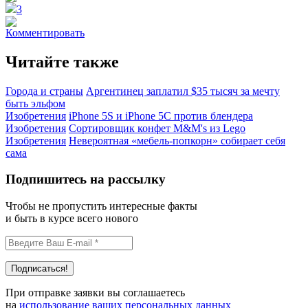
3
Комментировать
Читайте также
Города и страны
Аргентинец заплатил $35 тысяч за мечту
быть эльфом
Изобретения
iPhone 5S и iPhone 5C против блендера
Изобретения
Сортировщик конфет M&M's из Lego
Изобретения
Невероятная «мебель-попкорн» собирает себя
сама
Подпишитесь на рассылку
Чтобы не пропустить интересные факты
и быть в курсе всего нового
При отправке заявки вы соглашаетесь
на
использование ваших персональных данных