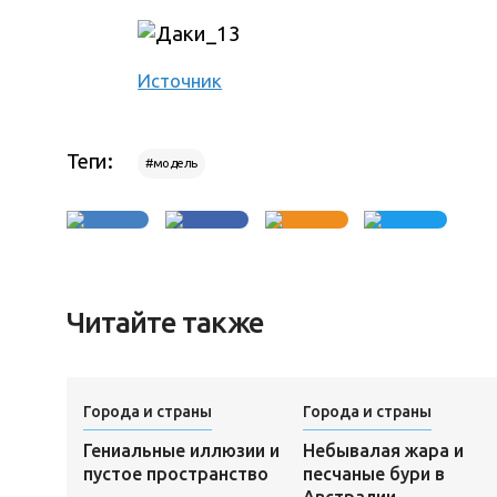
Источник
Теги:
#модель
Читайте также
Города и страны
Города и страны
Гениальные иллюзии и
Небывалая жара и
пустое пространство
песчаные бури в
Австралии