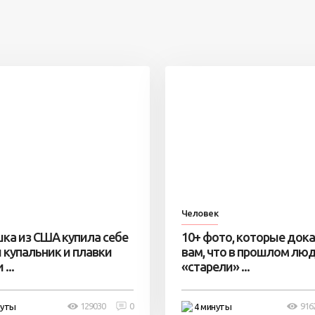
Человек
ка из США купила себе
10+ фото, которые док
 купальник и плавки
вам, что в прошлом лю
...
«старели» ...
129030
0
916
нуты
4 минуты