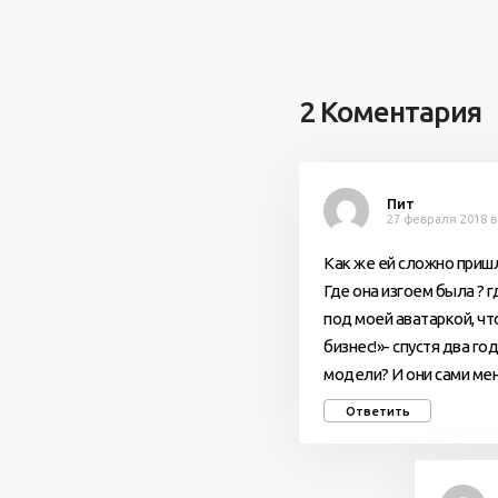
2 Коментария
Пит
27 февраля 2018 в
Как же ей сложно пришло
Где она изгоем была ? 
под моей аватаркой, чт
бизнес!»- спустя два го
модели? И они сами мен
Ответить