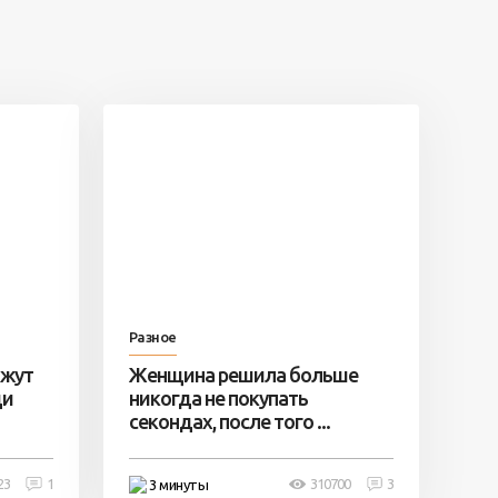
Разное
ажут
Женщина решила больше
ди
никогда не покупать
секондах, после того ...
23
1
310700
3
3 минуты