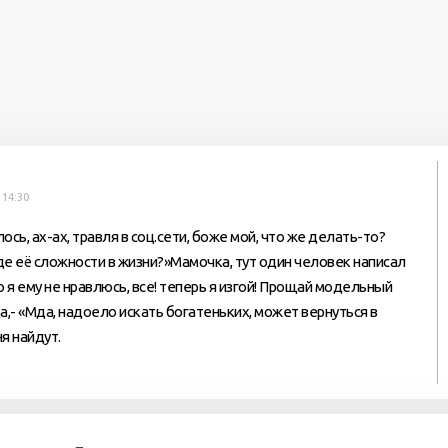
 14:30
сь, ах-ах, травля в соц.сети, боже мой, что же делать-то?
где её сложности в жизни?»Мамочка, тут один человек написал
о я ему не нравлюсь, все! теперь я изгой! Прощай модельный
да,- «Мда, надоело искать богатеньких, может вернуться в
я найдут.