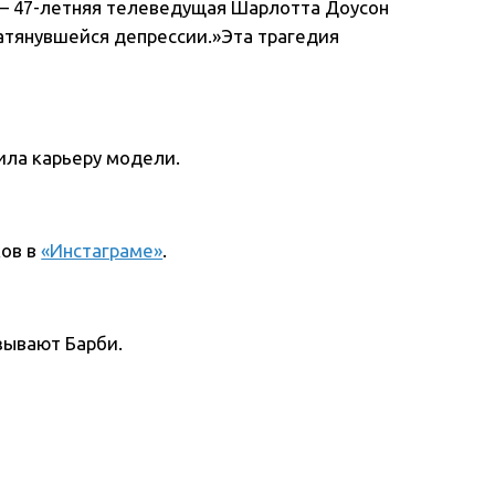
и — 47-летняя телеведущая Шарлотта Доусон
затянувшейся депрессии.»Эта трагедия
ила карьеру модели.
ков в
«Инстаграме»
.
азывают Барби.