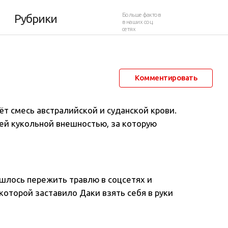
изгоя в икону стиля
Больше фактов
Рубрики
в наших соц.
сетях
27 февраля 2018 в 05:08
14 190
2
Комментировать
ёт смесь австралийской и суданской крови.
оей кукольной внешностью, за которую
шлось пережить травлю в соцсетях и
которой заставило Даки взять себя в руки