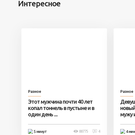
Интересное
Разное
Разное
Этот мужчина почти 40 лет
Девуш
копал тоннель в пустыне и в
новый
один день ...
мужу и 
88775
4
5 минут
4 ми