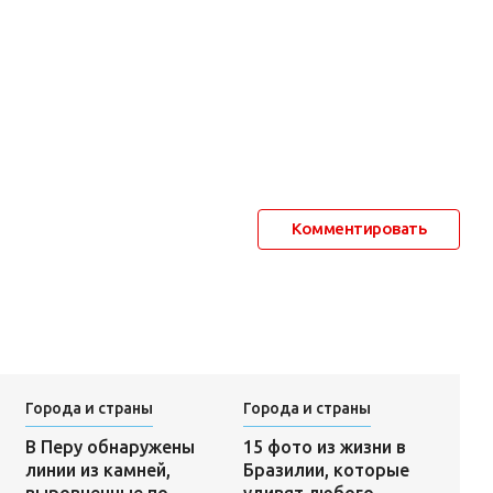
Комментировать
Города и страны
Города и страны
15 фото из жизни в
В Перу обнаружены
Бразилии, которые
линии из камней,
удивят любого
выровненные по