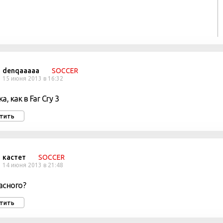
denqaaaaa
SOCCER
15 июня 2013 в 16:32
а, как в Far Cry 3
тить
кастет
SOCCER
14 июня 2013 в 21:48
асного?
тить