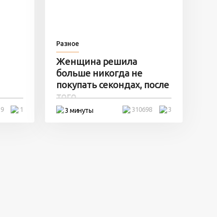
Разное
Женщина решила
больше никогда не
покупать секондах, после
того ...
19
1
310698
3
3 минуты