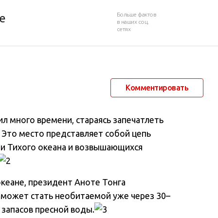
рство Кирибати
Больше фактов
е
в наших соц.
сетях
14 июня 2013 в 14:28
37 764
15
Комментировать
л много времени, стараясь запечатлеть
. Это место представляет собой цепь
ди Тихого океана и возвышающихся
океане, президент Аноте Тонга
 может стать необитаемой уже через 30–
я запасов пресной воды.