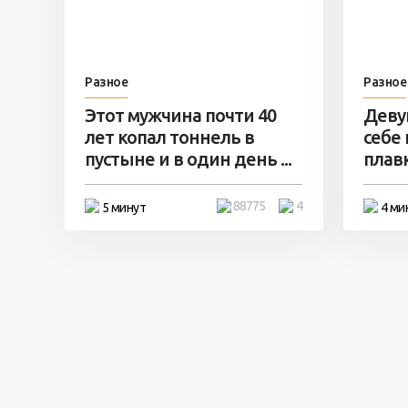
Разное
Разное
Этот мужчина почти 40
Деву
лет копал тоннель в
себе
пустыне и в один день ...
плавк
88775
4
5 минут
4 ми