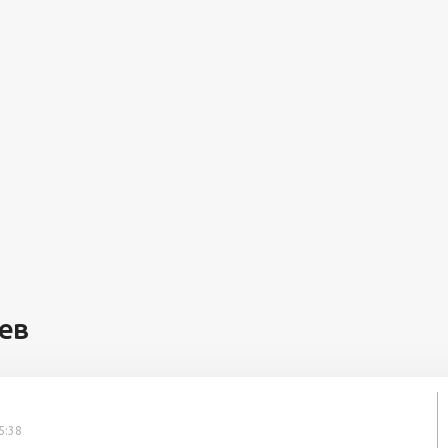
ев
5:38