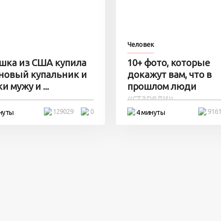
Человек
шка из США купила
10+ фото, которые
 новый купальник и
докажут вам, что в
и мужу и ...
прошлом люди
«старели» ...
129029
0
916
нуты
4 минуты