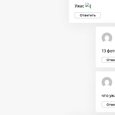
Ужас
Ответить
13 фотк
Отве
что уж
Отве