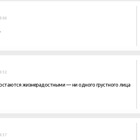
8:06
.
9:32
 остаются жизнерадостными — ни одного грустного лица
9:37