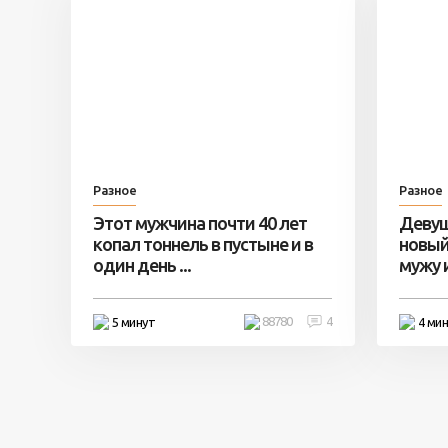
Разное
Разное
Этот мужчина почти 40 лет
Девуш
копал тоннель в пустыне и в
новый
один день ...
мужу и 
88780
4
5 минут
4 ми