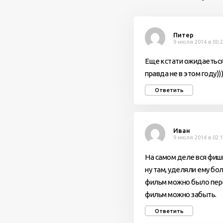
Питер
9 июля 2014 в 00:
Еще кстати ожидаеться
правда не в этом году))
Ответить
Иван
9 июля 2014 в 02:
На самом деле вся фишк
ну там, уделяли ему бо
фильм можно было пере
фильм можно забыть.
Ответить