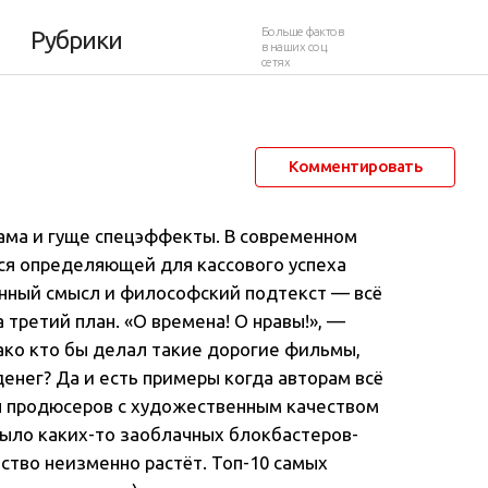
14 года
Больше фактов
Рубрики
в наших соц.
сетях
8 июля 2014 в 12:46
41 559
10
Комментировать
ама и гуще спецэффекты. В современном
ся определяющей для кассового успеха
женный смысл и философский подтекст — всё
 третий план. «О времена! О нравы!», —
ако кто бы делал такие дорогие фильмы,
енег? Да и есть примеры когда авторам всё
ы продюсеров с художественным качеством
 было каких-то заоблачных блокбастеров-
ство неизменно растёт. Топ-10 самых