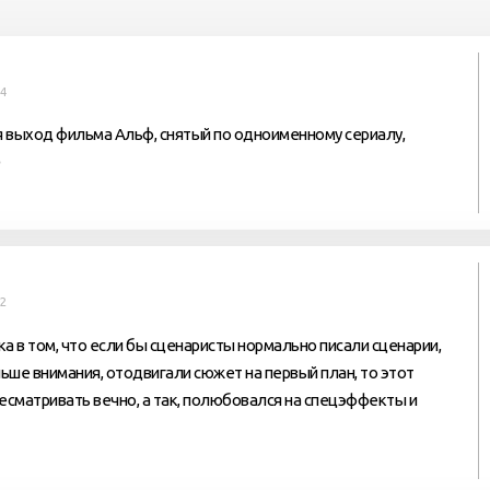
24
 выход фильма Альф, снятый по одноименному сериалу,
)
12
а в том, что если бы сценаристы нормально писали сценарии,
льше внимания, отодвигали сюжет на первый план, то этот
сматривать вечно, а так, полюбовался на спецэффекты и