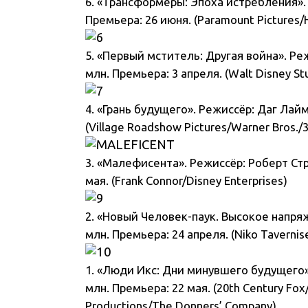
6. «Трансформеры: Эпоха истребления».
Премьера: 26 июня. (Paramount Pictures/
5. «Первый мститель: Другая война». Ре
млн. Премьера: 3 апреля. (Walt Disney St
4. «Грань будущего». Режиссёр: Даг Лайм
(Village Roadshow Pictures/Warner Bros./3
3. «Малефисента». Режиссёр: Роберт Ст
мая. (Frank Connor/Disney Enterprises)
2. «Новый Человек-паук. Высокое напря
млн. Премьера: 24 апреля. (Niko Tavernis
1. «Люди Икс: Дни минувшего будущего»
млн. Премьера: 22 мая. (20th Century Fox
Productions/The Donners’ Company)