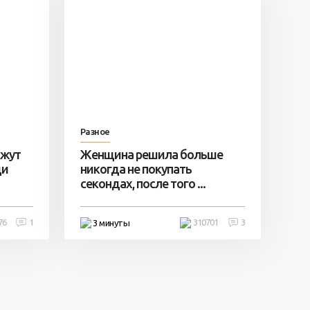
Разное
ажут
Женщина решила больше
ди
никогда не покупать
секондах, после того ...
76
1
310701
3
3 минуты