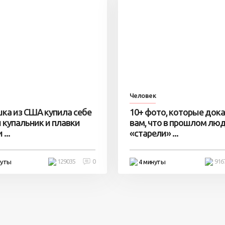
Человек
ка из США купила себе
10+ фото, которые док
 купальник и плавки
вам, что в прошлом лю
...
«старели» ...
129035
0
916
нуты
4 минуты