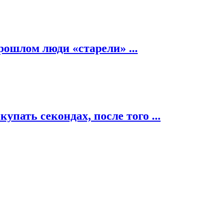
рошлом люди «старели» ...
пать секондах, после того ...