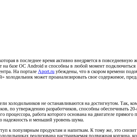
оторая в последнее время активно внедряется в повседневную 
т на базе ОС Android и способны в любой момент подключиться 
ентра. На портале
Aport.ru
убеждены, что в скором времени подо
» холодильник может проанализировать свое содержимое, предл
тели холодильников не останавливаются на достигнутом. Так, к
ов, по утверждению разработчиков, способны обеспечивать 20
 процессора, работа которого основана на двигателе прямого п
ую надежность и меньший уровень шума.
туп к популярным продуктам и напиткам. К тому же, это снизит 
олодильниках реализована настраиваемая подвижная корзина, к