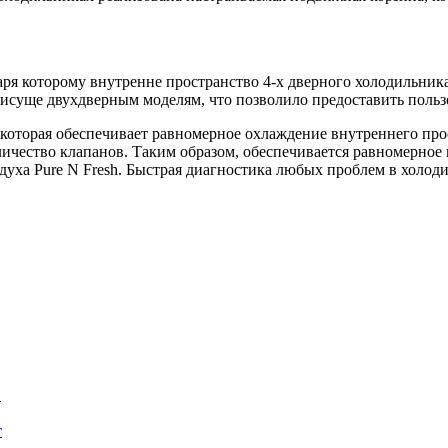
аря которому внутренне пространство 4-х дверного холодильник
присуще двухдверным моделям, что позволило предоставить польз
которая обеспечивает равномерное охлаждение внутреннего прост
личество клапанов. Таким образом, обеспечивается равномерное
духа Pure N Fresh. Быстрая диагностика любых проблем в холод
в
т