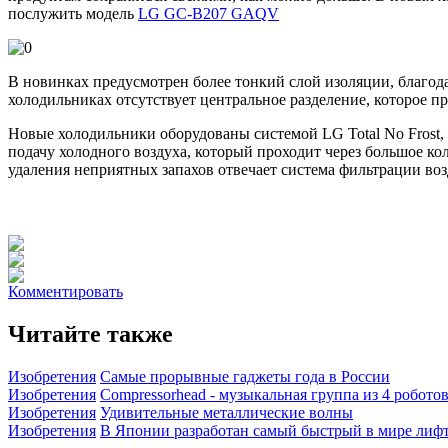
послужить модель
LG GC-B207 GAQV
В новинках предусмотрен более тонкий слой изоляции, благод
холодильниках отсутствует центральное разделение, которое 
Новые холодильники оборудованы системой LG Total No Frost, 
подачу холодного воздуха, который проходит через большое ко
удаления неприятных запахов отвечает система фильтрации воз
Комментировать
Читайте также
Изобретения
Самые прорывные гаджеты года в России
Изобретения
Compressorhead - музыкальная группа из 4 робото
Изобретения
Удивительные металлические волны
Изобретения
В Японии разработан самый быстрый в мире лиф