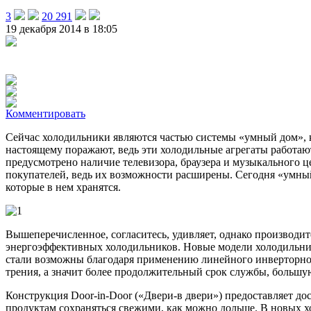
3
20 291
19 декабря 2014 в 18:05
Комментировать
Сейчас холодильники являются частью системы «умный дом», к
настоящему поражают, ведь эти холодильные агрегаты работаю
предусмотрено наличие телевизора, браузера и музыкального ц
покупателей, ведь их возможности расширены. Сегодня «умный
которые в нем хранятся.
Вышеперечисленное, согласитесь, удивляет, однако производи
энергоэффективных холодильников. Новые модели холодильник
стали возможны благодаря применению линейного инверторного
трения, а значит более продолжительный срок службы, больш
Конструкция Door-in-Door («Двери-в двери») предоставляет дос
продуктам сохраняться свежими, как можно дольше. В новых х