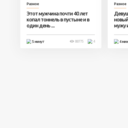
Разное
Разное
Этот мужчина почти 40 лет
Девуш
копал тоннель в пустыне и в
новый
один день ...
мужу и 
88775
4
5 минут
4 ми