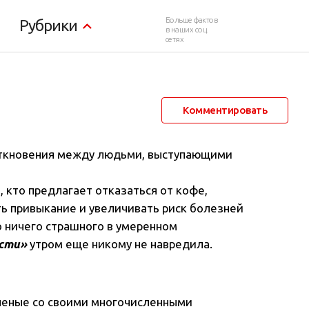
 жизнь
Больше фактов
Рубрики
в наших соц.
сетях
16 июля 2017 в 08:47
2 902
0
Комментировать
еткновения между людьми, выступающими
, кто предлагает отказаться от кофе,
ть привыкание и увеличивать риск болезней
то ничего страшного в умеренном
сти»
утром еще никому не навредила.
ученые со своими многочисленными