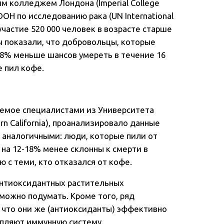
м колледжем Лондона (Imperial College
Н по исследованию рака (UN International
 участие 520 000 человек в возрасте старше
ты показали, что добровольцы, которые
18% меньше шансов умереть в течение 16
е пил кофе.
яемое специалистами из Университета
rn California), проанализировало данные
 аналогичными: люди, которые пили от
 на 12-18% менее склонны к смерти в
ю с теми, кто отказался от кофе.
 антиоксидантных растительных
 можно подумать. Кроме того, ряд
, что они же (антиоксиданты) эффективно
епляют иммунную систему.