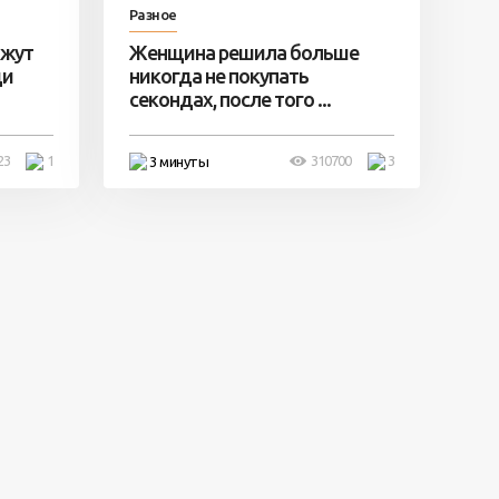
Разное
ажут
Женщина решила больше
ди
никогда не покупать
секондах, после того ...
23
1
310700
3
3 минуты