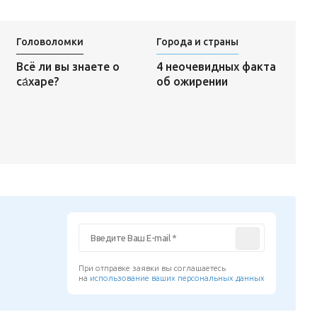
Головоломки
Города и страны
4 неочевидных факта
Всё ли вы знаете о
об ожирении
са́харе?
При отправке заявки вы соглашаетесь
на
использование ваших персональных данных