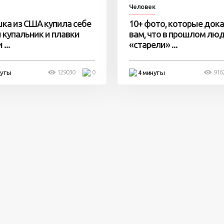
Человек
ка из США купила себе
10+ фото, которые док
 купальник и плавки
вам, что в прошлом лю
...
«старели» ...
129030
0
916
нуты
4 минуты