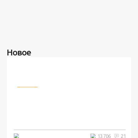
Новое
Разное
100 лет назад на этом острове
посреди моря забыли 100
человек и вернулись туда спустя
7 лет
5 минут
13 706
21