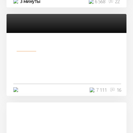
3 минуты
6 568
22
Разное
Парни нашли в лесу
заброшенный вагон и решили
остаться там на ...
4 минуты
7 111
16