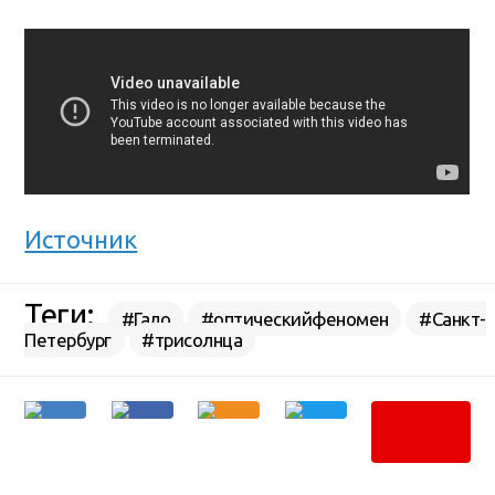
Источник
Теги:
#Гало
#оптическийфеномен
#Санкт-
Петербург
#трисолнца