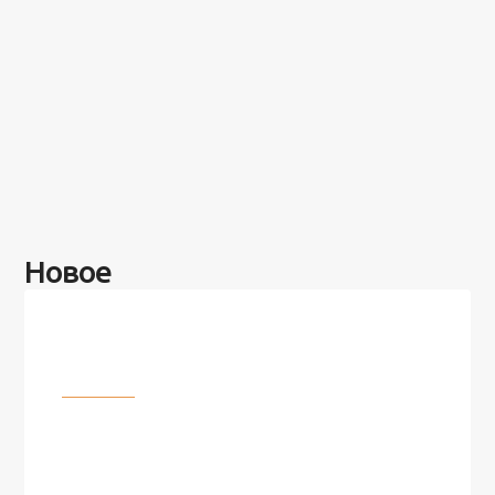
Новое
Разное
100 лет назад на этом острове
посреди моря забыли 100
человек и вернулись туда спустя