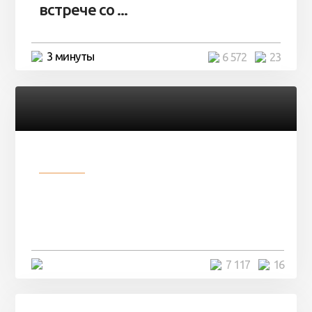
встрече со ...
3 минуты
6 572
23
Разное
Парни нашли в лесу
заброшенный вагон и решили
остаться там на ...
4 минуты
7 117
16