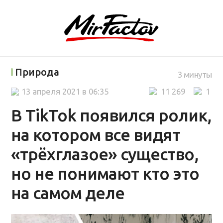
Природа
3 минуты
13 апреля 2021 в 06:35
11 269
1
В TikTok появился ролик,
на котором все видят
«трёхглазое» существо,
но не понимают кто это
на самом деле