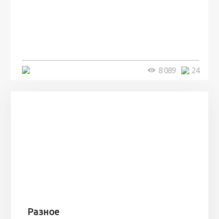
Мужчина понял, что в его доме
таятся секреты, когда его кот
начал себя странно вести и был
прав
5 минут
8 089
24
Разное