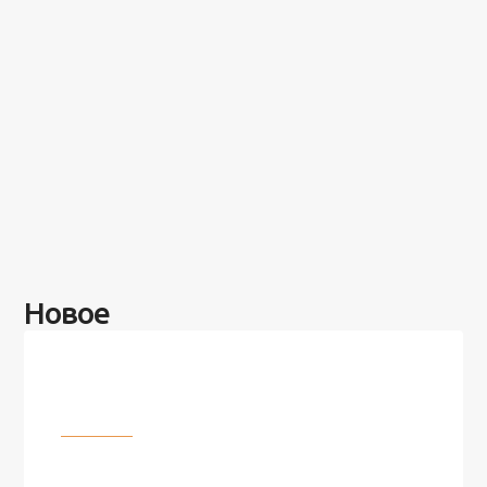
Новое
Разное
100 лет назад на этом острове