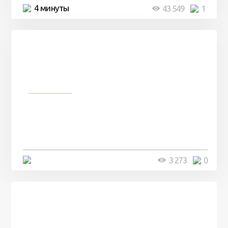
4 минуты
43 549
1
Природа
Мужчина сделал аквариум
специально для своего кота и
удивил весь интернет
3 минуты
3 273
0