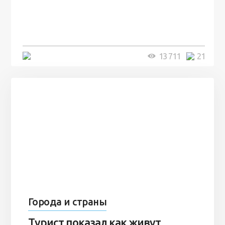
посреди моря забыли 100
человек и вернулись туда спустя
7 лет
5 минут
13 711
21
Города и страны
Турист показал как живут