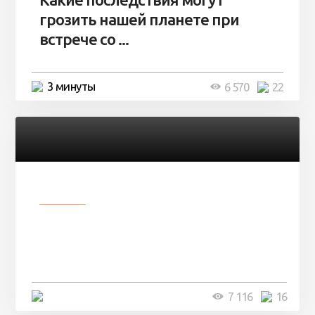
грозить нашей планете при
встрече со ...
3 минуты
6 570
22
Разное
Парни нашли в лесу
заброшенный вагон и решили
остаться там на ...
4 минуты
7 116
16