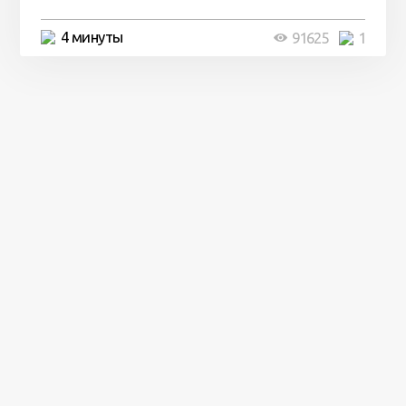
4 минуты
91625
1