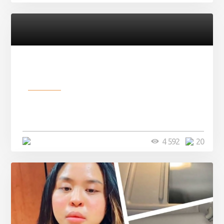
Разное
Девушка показала свои фото, но
никто так и не смог угадать ...
4 минуты
4 592
20