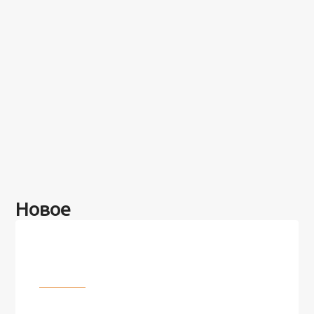
Новое
Разное
100 лет назад на этом острове