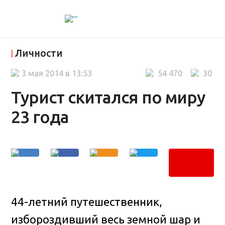
Личности
3 мая 2014 в 13:53
54 470
30
Турист скитался по миру
23 года
44-летний путешественник,
избороздивший весь земной шар и