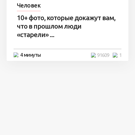
Человек
10+ фото, которые докажут вам,
что в прошлом люди
«старели» ...
4 минуты
91609
1