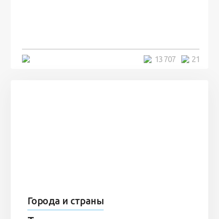
посреди моря забыли 100
человек и вернулись туда спустя
7 лет
5 минут
13 707
21
Города и страны