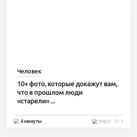
Человек
10+ фото, которые докажут вам,
что в прошлом люди
«старели» ...
4 минуты
91631
1