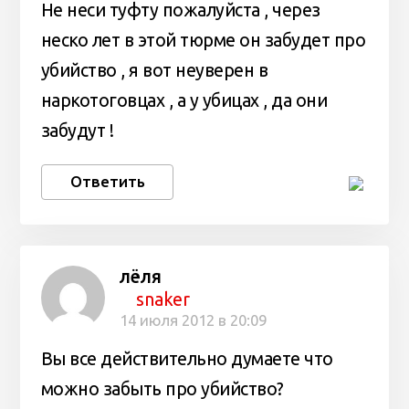
Не неси туфту пожалуйста , через
неско лет в этой тюрме он забудет про
убийство , я вот неуверен в
наркотоговцах , а у убицах , да они
забудут !
Ответить
лёля
snaker
14 июля 2012 в 20:09
Вы все действительно думаете что
можно забыть про убийство?