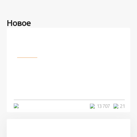
Новое
Разное
100 лет назад на этом острове
посреди моря забыли 100
человек и вернулись туда спустя
7 лет
5 минут
13 707
21