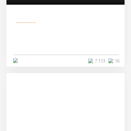
Разное
Парни нашли в лесу
заброшенный вагон и решили
остаться там на ...
4 минуты
7 113
16