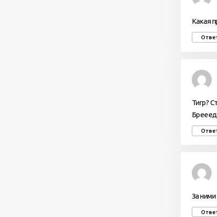
Какая п
Отве
Тигр? С
Брееед…
Отве
За ними
Отве