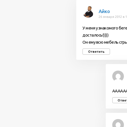
Айко
26 января 2012 в 1
У меня у знакомого бег
досталось!))))
Он ему всю мебель сгры
Ответить
АААААА
Отве