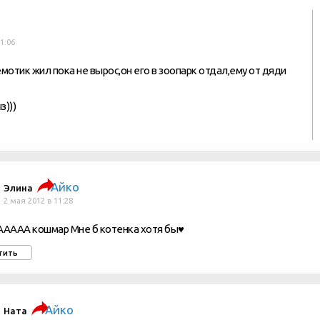
1:06
емотик жил пока не вырос,он его в зоопарк отдал,ему от дяди
з)))
Айко
Элина
2 мая 2012 в 11:28
АААА кошмар Мне б котенка хотя бы♥
тить
Айко
Ната