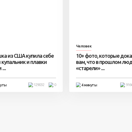
Человек
ка из США купила себе
10+ фото, которые док
 купальник и плавки
вам, что в прошлом лю
...
«старели» ...
129032
0
916
нуты
4 минуты