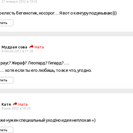
27 января 2012 в 19:32
релесть бегемотик, носорог… Я вот о кенгуру подумываю)))
тить
Мудрая сова
Ната
8 июля 2012 в 11:38
траус? Жираф? Леопард? Гипард?….
 хотя если ты его любишь, то все что, угодно.
тить
Катя
Ната
8 мая 2012 в 18:30
 же нужен специальный уход!но идея неплохая =)
тить