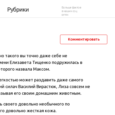
й носорог
Больше фактов
Рубрики
в наших соц.
сетях
26 января 2012 в 02:30
62 419
43
Комментировать
о такого вы точно даже себе не
имени Елизавета Тищенко подружилась в
оторого назвала Максом.
 легкостью может раздавить даже самого
кий силач Василий Вирастюк, Лиза совсем не
называя его своим домашним животным.
ь своего довольно необычного по
ого довольно жесткая кожа.