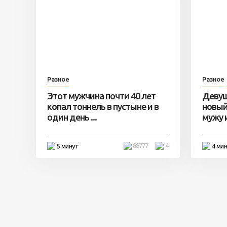
Разное
Разное
Этот мужчина почти 40 лет
Девуш
копал тоннель в пустыне и в
новый
один день ...
мужу и 
88777
4
5 минут
4 ми