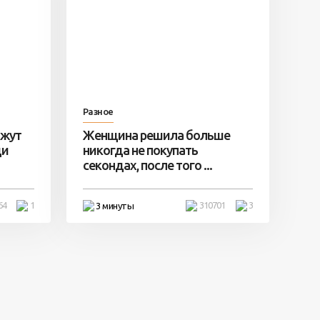
Разное
ажут
Женщина решила больше
ди
никогда не покупать
секондах, после того ...
64
1
310701
3
3 минуты