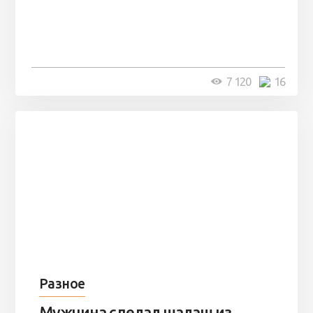
Парни нашли в лесу
заброшенный вагон и решили
остаться там на ...
4 минуты
7 120
16
Разное
Мужчина сделал шалаш из