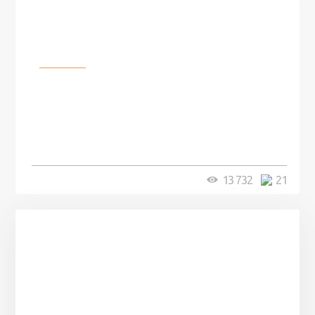
Разное
100 лет назад на этом острове
посреди моря забыли 100
человек и вернулись туда спустя
7 лет
5 минут
13 732
21