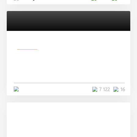
Разное
Парни нашли в лесу
заброшенный вагон и решили
остаться там на ...
4 минуты
7 122
16