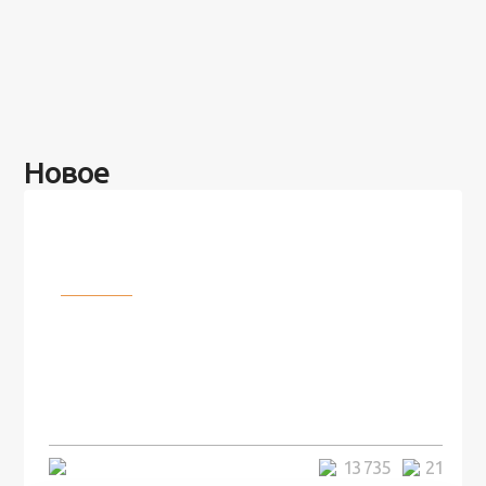
Новое
Разное
100 лет назад на этом острове
посреди моря забыли 100
человек и вернулись туда спустя
7 лет
5 минут
13 735
21