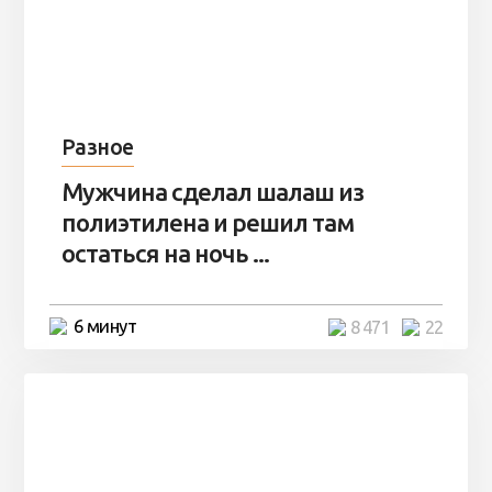
Разное
Мужчина сделал шалаш из
полиэтилена и решил там
остаться на ночь ...
6 минут
8 471
22