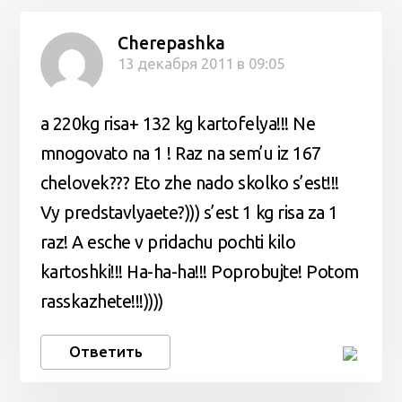
Cherepashka
13 декабря 2011 в 09:05
a 220kg risa+ 132 kg kartofelya!!! Ne
mnogovato na 1 ! Raz na sem’u iz 167
chelovek??? Eto zhe nado skolko s’est!!!
Vy predstavlyaete?))) s’est 1 kg risa za 1
raz! A esche v pridachu pochti kilo
kartoshki!!! Ha-ha-ha!!! Poprobujte! Potom
rasskazhete!!!))))
Ответить