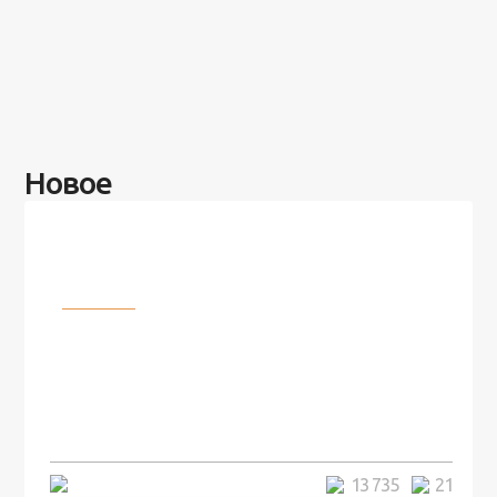
Новое
Разное
100 лет назад на этом острове
посреди моря забыли 100
человек и вернулись туда спустя
7 лет
5 минут
13 735
21