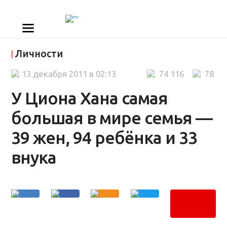
Личности
13 декабря 2011 в 02:13
74 116
78
У Циона Хана самая
большая в мире семья —
39 жен, 94 ребёнка и 33
внука