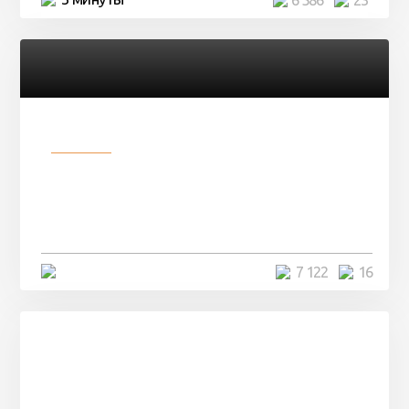
Разное
Парни нашли в лесу
заброшенный вагон и решили
остаться там на ...
4 минуты
7 122
16