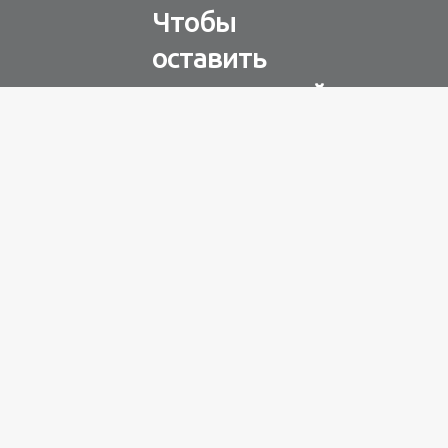
Чтобы
оставить
комментарий
Авторизуйтесь через
любую из соц. сетей
Разное
100 лет назад
на этом
острове
посреди моря
забыли 100