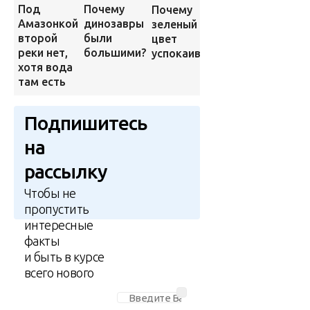
Под
Почему
Затерянные
Почему
Амазонкой
динозавры
в джунглях
зеленый
второй
были
следы
цвет
реки нет,
большими?
некогда
успокаивает?
хотя вода
великой
там есть
цивилизации
Подпишитесь
на
рассылку
Чтобы не
пропустить
интересные
факты
и быть в курсе
всего нового