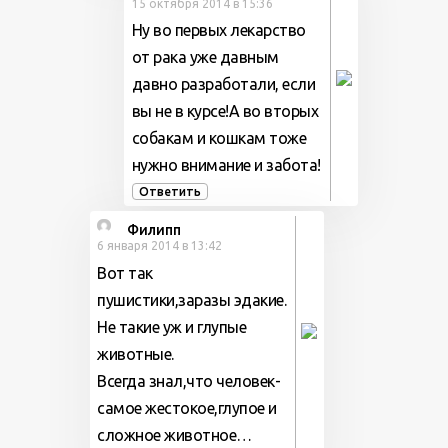
15 октября 2014 в 15:36
Ну во первых лекарство
от рака уже давным
давно разработали, если
вы не в курсе!А во вторых
собакам и кошкам тоже
нужно внимание и забота!
Ответить
Филипп
6 января 2014 в 13:42
Вот так
пушистики,заразы эдакие.
Не такие уж и глупые
животные.
Всегда знал,что человек-
самое жестокое,глупое и
сложное животное…