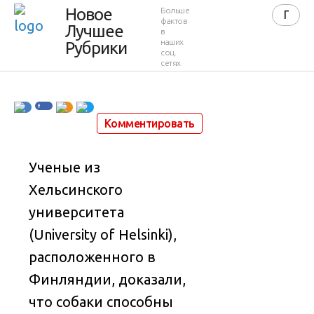
лица на
Новое
Больше
фактов
Лучшее
в
фотографиях
наших
Рубрики
соц.
сетях
5 января 2014 в 10:27
12 075
7
Комментировать
Ученые из
Хельсинского
университета
(University of Helsinki),
расположенного в
Финляндии, доказали,
что собаки способны