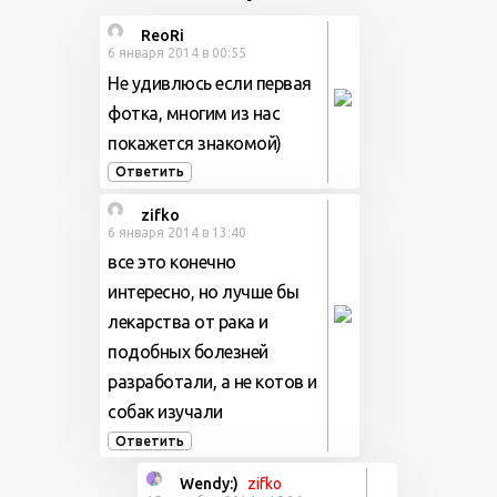
ReoRi
6 января 2014 в 00:55
Не удивлюсь если первая
фотка, многим из нас
покажется знакомой)
Ответить
zifko
6 января 2014 в 13:40
все это конечно
интересно, но лучше бы
лекарства от рака и
подобных болезней
разработали, а не котов и
собак изучали
Ответить
Wendy:)
zifko