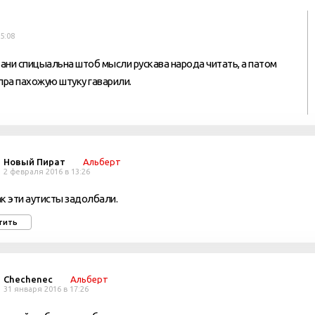
5:08
 ани спицыальна штоб мысли рускава народа читать, а патом
пра пахожую штуку гаварили.
Новый Пират
Альберт
2 февраля 2016 в 13:26
к эти аутисты задолбали.
тить
Chechenec
Альберт
31 января 2016 в 17:26