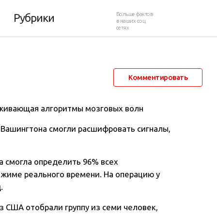
ни
Больше фактов
Рубрики
в наших соц.
сетях
31 января 2016 в 00:19
21 431
3
Комментировать
еживающая алгоритмы мозговых волн
 Вашингтона смогли расшифровать сигналы,
а смогла определить 96% всех
жиме реального времени. На операцию у
.
з США отобрали группу из семи человек,