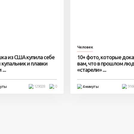
Человек
ка из США купила себе
10+ фото, которые док
 купальник и плавки
вам, что в прошлом лю
...
«старели» ...
129028
0
916
нуты
4 минуты