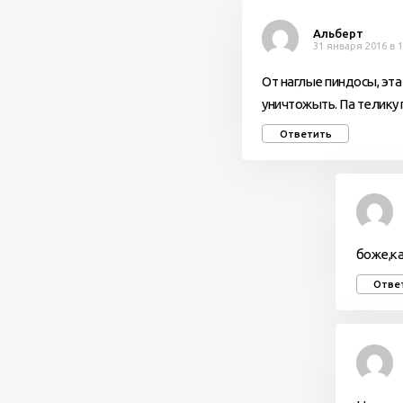
Альберт
31 января 2016 в 1
От наглые пиндосы, эта
уничтожыть. Па телику 
Ответить
боже,ка
Отве