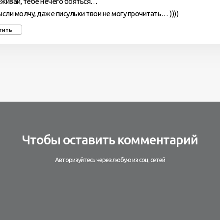
живай, тебе нечего бояться…
ысли молчу, даже писульки твои не могу прочитать… ))))
тить
Чтобы оставить комментарий
Авторизуйтесь через любую из соц. сетей