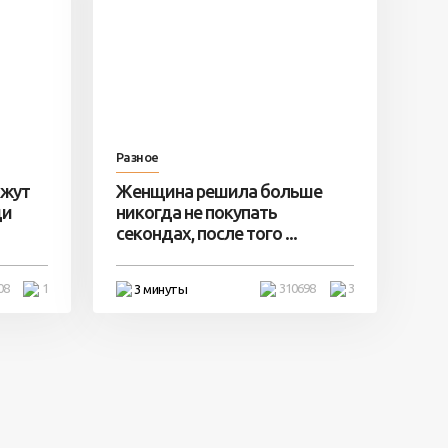
Разное
ажут
Женщина решила больше
ди
никогда не покупать
секондах, после того ...
08
1
310698
3
3 минуты