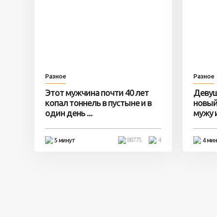
Разное
Разное
Этот мужчина почти 40 лет
Девуш
копал тоннель в пустыне и в
новый
один день ...
мужу и 
88775
4
5 минут
4 ми