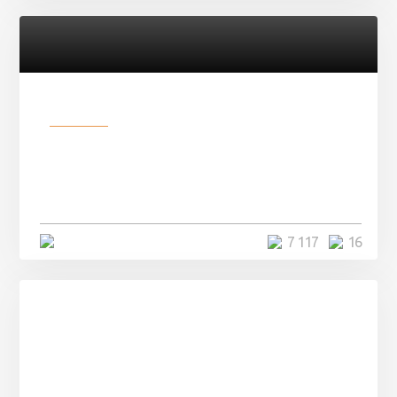
Разное
Парни нашли в лесу
заброшенный вагон и решили
остаться там на ...
4 минуты
7 117
16