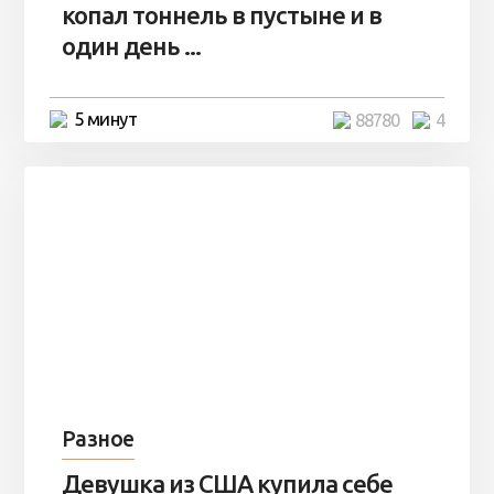
копал тоннель в пустыне и в
один день ...
5 минут
88780
4
Разное
Девушка из США купила себе