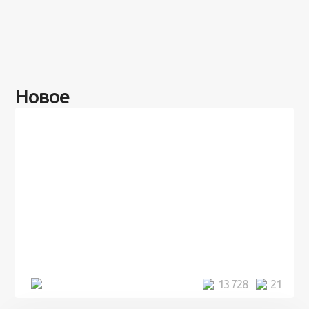
Новое
Разное
100 лет назад на этом острове
посреди моря забыли 100
человек и вернулись туда спустя
7 лет
5 минут
13 728
21