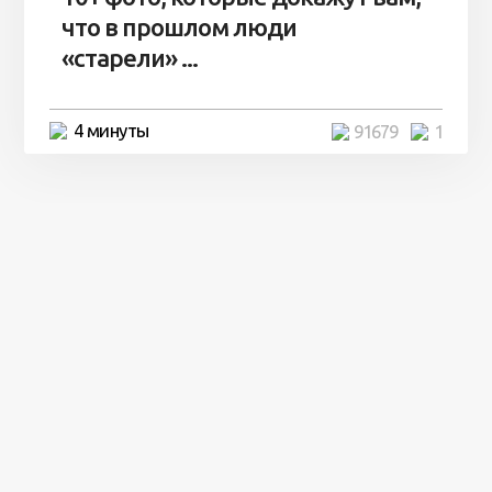
что в прошлом люди
«старели» ...
4 минуты
91679
1