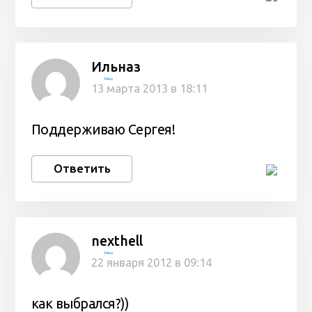
Ильназ
Айко
13 марта 2013 в 18:11
Поддерживаю Сергея!
Ответить
nexthell
Айко
22 января 2012 в 09:14
как выбрался?))