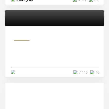
Разное
Парни нашли в лесу
заброшенный вагон и решили
остаться там на ...
4 минуты
7 116
16