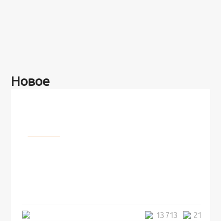
Новое
Разное
100 лет назад на этом острове
посреди моря забыли 100
человек и вернулись туда спустя
7 лет
5 минут
13 713
21