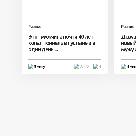
Разное
Разное
Этот мужчина почти 40 лет
Девуш
копал тоннель в пустыне и в
новый
один день ...
мужу и 
88775
4
5 минут
4 ми