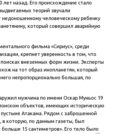
0 лет назад. Его происхождение стало
 выдвигаемых теорий звучали
т недоношенному человеческому ребенку
ланетянину, который совершил аварийную
ментального фильма «Сириус», среди
изации, крепнет уверенность в том, что
 поисках внеземных форм жизни. Эксперты
охож на тот образ инопланетян, который
у него непропорционально большая, по
наружил мужчина по имени Оскар Муньос 19
 поиском объектов, имеющих историческую
в пустыне Атакама. Рядом с заброшенной
 в которую, по данным газеты, был
 больше 15 сантиметров». Его тело было