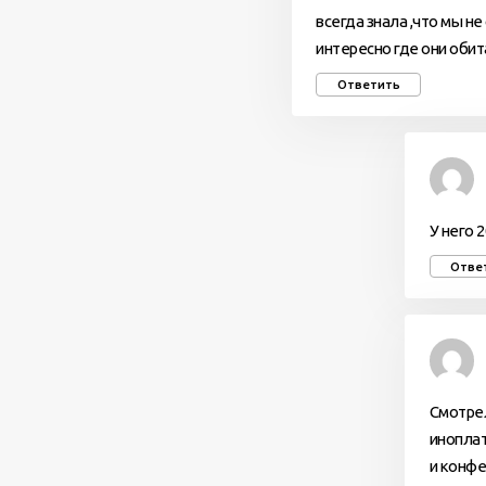
всегда знала ,что мы не
интересно где они обит
Ответить
У него 
Отве
Смотрел
иноплат
и конфе