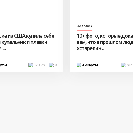
Человек
ка из США купила себе
10+ фото, которые док
 купальник и плавки
вам, что в прошлом лю
...
«старели» ...
129029
0
916
нуты
4 минуты