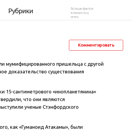
или
Больше фактов
Рубрики
в наших соц.
сетях
25 апреля 2013 в 06:47
196 278
114
Комментировать
нали мумифицированного пришельца с другой
рное доказательство существования
анки 15-сантиметрового «инопланетянина»
вердили, что они являются
выступили ученые Стэнфордского
ого, как «Гуманоид Атакамы», были