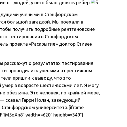
ие от людей, у него было девять ребер.
едущими учеными в Стэнфордском
тся большой загадкой. Мы поехали в
 чтобы получить подробные рентгеновские
кого тестирования в Стэнфордском
тель проекта «Раскрытие» доктор Стивен
 расcкажут о результатах тестирования
есты проводились учеными в престижном
тели пришли к выводу, что это
 умер в возрасте шести-восьми лет. Я могу
 не обезьяна. Это человек, по крайней мере,
 — сказал Гарри Нолан, заведующий
 Стэнфордском университета.[iframe
F1M5oXn8″ width=»620″ height=»349″]