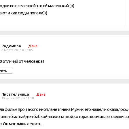
 одни во вселенной!такой маленький :)))
ают и как сюды попали)))
Радомира
Дана
2 марта 2015 в 15:05
20 отличий от человека !
тить
Писательница
Дана
19 июня 2013 в 11:18
а фильм про такого инопланетянена.Мужик его нашёл,и оказалось,
янен был найден бабкой-психопаткой,которая кормила его мякишо
т.Он мог лишь лежать.