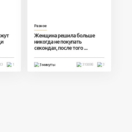
Разное
ажут
Женщина решила больше
ди
никогда не покупать
секондах, после того ...
13
1
310698
3
3 минуты