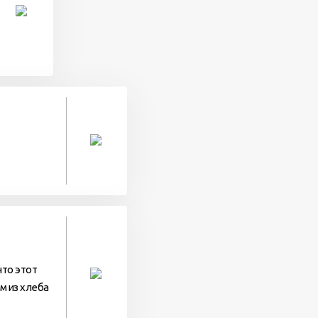
что этот
м из хлеба